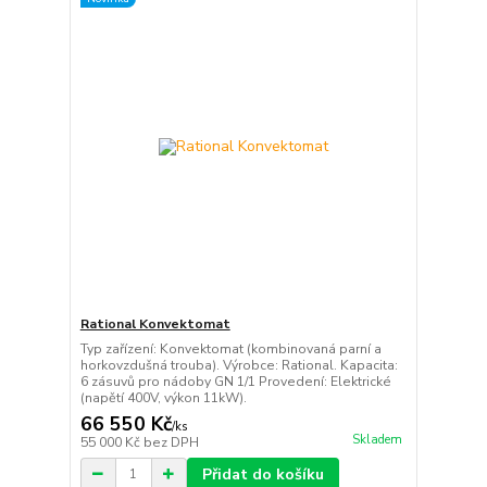
Rational Konvektomat
Typ zařízení: Konvektomat (kombinovaná parní a
horkovzdušná trouba). Výrobce: Rational. Kapacita:
6 zásuvů pro nádoby GN 1/1 Provedení: Elektrické
(napětí 400V, výkon 11kW).
66 550 Kč
/
ks
Skladem
55 000 Kč
bez DPH
Přidat do košíku