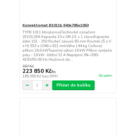
Konvektomat B1011b 940x785x1050
TYPB 1011 bbojlerovýTechnické označení
2E1011BA Kapacita 10 x GN 1/1 + 1 zásuvKapacita
jídel 151 - 250 Rozteč zásuvů 65 mm Rozměr (Š x V
x H) 933 x 1046 x 821 mmVáha 144 kg Celkový
příkon 18,6 kWTepelný výkon 18 kW Příkon vyvíječe
páry - 18 kW -Jištění 32 A Napájení 3N~/380-
415V/50-60 Hz Hlučnost do...
387 Kč
223 850 Kč
/
ks
Skladem
185 000 Kč
bez DPH
Přidat do košíku