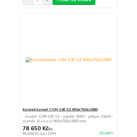
Konvektomat CVM 10E S2 950x750x1880
- model: CVM 10E S2 - napětí: 400V - příkon: 15kW -
rozměr: (š x h x v) 950x750x1880 mm
78 650 Kč
/
ks
Skladem
65 000 Kč
bez DPH