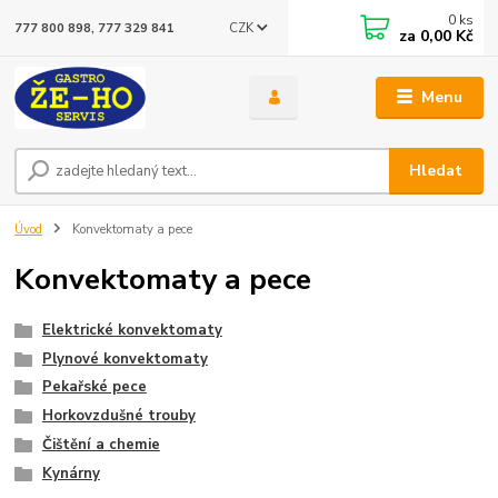
0
ks
CZK
777 800 898, 777 329 841
za
0,00 Kč
Menu
Hledat
Úvod
Konvektomaty a pece
Konvektomaty a pece
Elektrické konvektomaty
Plynové konvektomaty
Pekařské pece
Horkovzdušné trouby
Čištění a chemie
Kynárny