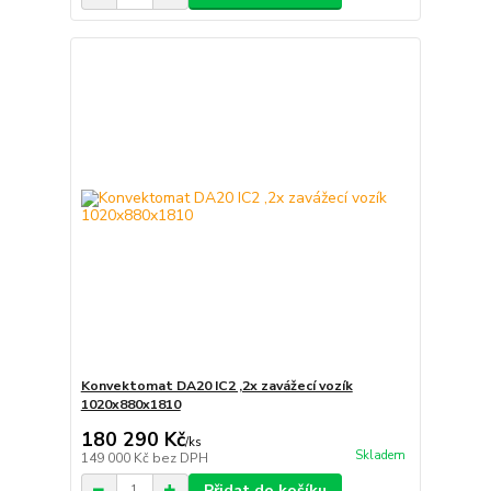
Konvektomat DA20 IC2 ,2x zavážecí vozík
1020x880x1810
180 290 Kč
/
ks
Skladem
149 000 Kč
bez DPH
Přidat do košíku