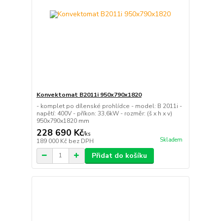
Konvektomat B2011i 950x790x1820
- komplet po dílenské prohlídce - model: B 2011i -
napětí: 400V - příkon: 33,6kW - rozměr: (š x h x v)
950x790x1820 mm
228 690 Kč
/
ks
Skladem
189 000 Kč
bez DPH
Přidat do košíku