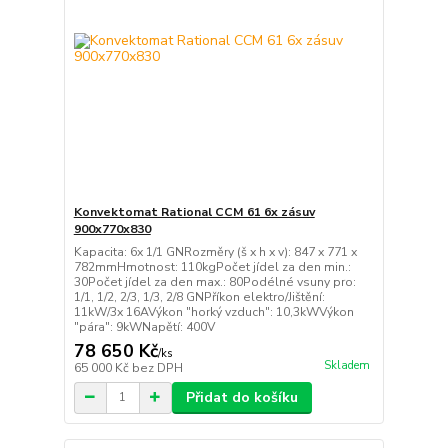
Konvektomat Rational CCM 61 6x zásuv
900x770x830
Kapacita: 6x 1/1 GNRozměry (š x h x v): 847 x 771 x
782mmHmotnost: 110kgPočet jídel za den min.:
30Počet jídel za den max.: 80Podélné vsuny pro:
1/1, 1/2, 2/3, 1/3, 2/8 GNPříkon elektro/Jištění:
11kW/3x 16AVýkon "horký vzduch": 10,3kWVýkon
"pára": 9kWNapětí: 400V
78 650 Kč
/
ks
Skladem
65 000 Kč
bez DPH
Přidat do košíku