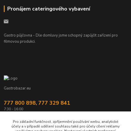
Pronájem cateringového vybavení
Gastro půjčovna - Dle domluvy jsme schopný zapůjčit zařízení pro
filmovou produkci.
Gastrobazar.eu
777 800 898, 777 329 841
7:30 - 16:00
gastrozeho@gastrozeho.cz
Pro základní funkčnost, zpříjemnění používání webu, analytické
účely a v případě udělení souhlasu také pro účely cílení reklamy