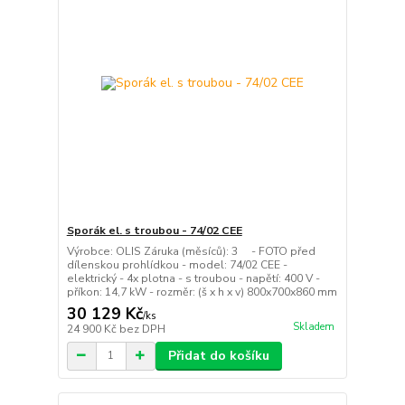
Sporák el. s troubou - 74/02 CEE
Výrobce: OLIS Záruka (měsíců): 3 - FOTO před
dílenskou prohlídkou - model: 74/02 CEE -
elektrický - 4x plotna - s troubou - napětí: 400 V -
příkon: 14,7 kW - rozměr: (š x h x v) 800x700x860 mm
30 129 Kč
/
ks
Skladem
24 900 Kč
bez DPH
Přidat do košíku