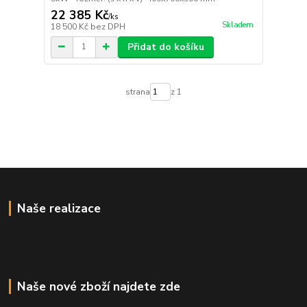
22 385 Kč
/
ks
Skladem
18 500 Kč
bez DPH
Přidat do košíku
strana
z 1
Naše realizace
Naše nové zboží najdete zde