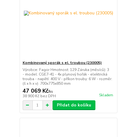
Kombinovaný sporák s el. troubou (230005)
Výrobce: Fagor Hmotnost: 129 Záruka (měsíců): 3
- model: CGE7-41 - 4x plynový hořák - elektrická
trouba - napětí: 400 V - příkon trouby: 6 W - rozměr:
(š x h x v) 700x775x850 mm
47 069 Kč
/
ks
Skladem
38 900 Kč
bez DPH
Přidat do košíku