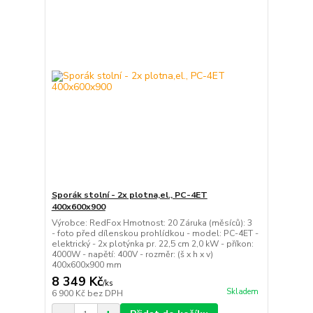
Sporák stolní - 2x plotna,el., PC-4ET
400x600x900
Výrobce: RedFox Hmotnost: 20 Záruka (měsíců): 3
- foto před dílenskou prohlídkou - model: PC-4ET -
elektrický - 2x plotýnka pr. 22,5 cm 2,0 kW - příkon:
4000W - napětí: 400V - rozměr: (š x h x v)
400x600x900 mm
8 349 Kč
/
ks
Skladem
6 900 Kč
bez DPH