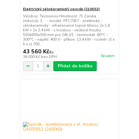
Elektrický sklokeramický sporák (210032)
Výrobce: Tecnoinox Hmotnost: 71 Záruka
(měsíců): 3 - model: PFC70E7 - elektrický -
sklokeramický - infračervené topné těleso 2x 1,8
kW + 2x 2,4 kW - s troubou - velikost trouby:
530x655x300 mm pro GN 2/1 - termostat: 60°C -
300°C - napětí: 400 V - příkon: 13,4 kW - rozměr: (š x
h x v) 700...
43 560 Kč
/
ks
Skladem
36 000 Kč
bez DPH
Přidat do košíku