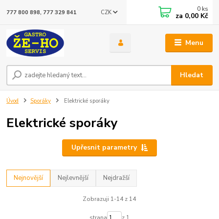
0
ks
CZK
777 800 898, 777 329 841
za
0,00 Kč
Menu
Hledat
Úvod
Sporáky
Elektrické sporáky
Elektrické sporáky
Upřesnit parametry
Nejnovější
Nejlevnější
Nejdražší
Zobrazuji 1-14 z 14
strana
z 1