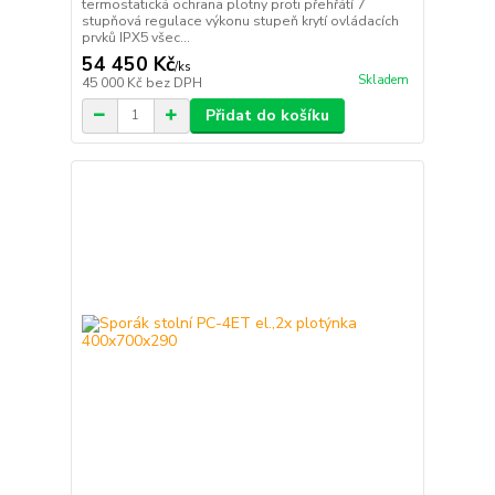
termostatická ochrana plotny proti přehřátí 7
stupňová regulace výkonu stupeň krytí ovládacích
prvků IPX5 všec...
54 450 Kč
/
ks
Skladem
45 000 Kč
bez DPH
Přidat do košíku