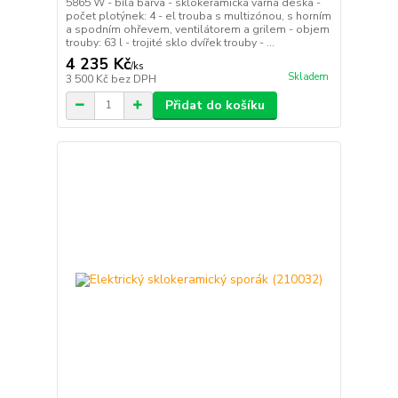
5865 W - bílá barva - sklokeramická varná deska -
počet plotýnek: 4 - el trouba s multizónou, s horním
a spodním ohřevem, ventilátorem a grilem - objem
trouby: 63 l - trojité sklo dvířek trouby - ...
4 235 Kč
/
ks
Skladem
3 500 Kč
bez DPH
Přidat do košíku