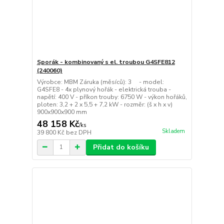
Sporák - kombinovaný s el. troubou G4SFE812
(240060)
Výrobce: MBM Záruka (měsíců): 3 - model:
G4SFE8 - 4x plynový hořák - elektrická trouba -
napětí: 400 V - příkon trouby: 6750 W - výkon hořáků,
ploten: 3,2 + 2 x 5,5 + 7,2 kW - rozměr: (š x h x v)
900x900x900 mm
48 158 Kč
/
ks
Skladem
39 800 Kč
bez DPH
Přidat do košíku