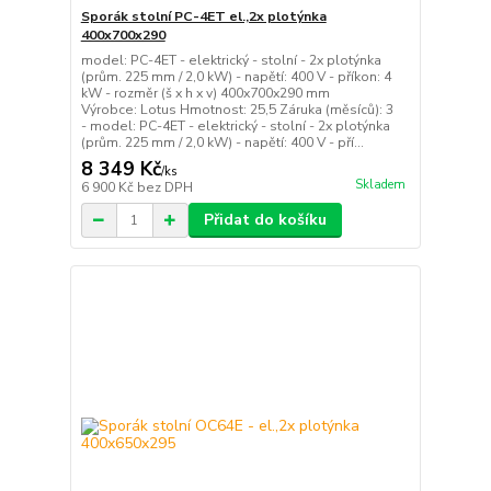
Sporák stolní PC-4ET el.,2x plotýnka
400x700x290
model: PC-4ET - elektrický - stolní - 2x plotýnka
(prům. 225 mm / 2,0 kW) - napětí: 400 V - příkon: 4
kW - rozměr (š x h x v) 400x700x290 mm
Výrobce: Lotus Hmotnost: 25,5 Záruka (měsíců): 3
- model: PC-4ET - elektrický - stolní - 2x plotýnka
(prům. 225 mm / 2,0 kW) - napětí: 400 V - pří...
8 349 Kč
/
ks
Skladem
6 900 Kč
bez DPH
Přidat do košíku