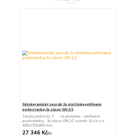
Sklokeramický sporák,2x plotýnka,vyhřívaná
podestavba,3x zásuv GN 1/1
Záruka (měsíců): 3 - 2x plotýnka - vyhřívaná
podestavba - 3x zásuv GN 1/1 rozměr: (š x h x v)
400x730x900 mm
27 346 Kč
/
ks