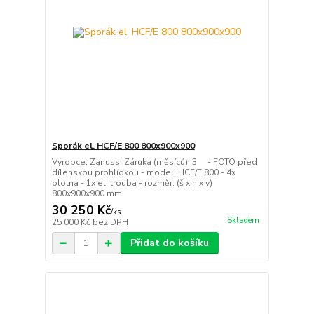
Sporák el. HCF/E 800 800x900x900
Výrobce: Zanussi Záruka (měsíců): 3 - FOTO před
dílenskou prohlídkou - model: HCF/E 800 - 4x
plotna - 1x el. trouba - rozměr: (š x h x v)
800x900x900 mm
30 250 Kč
/
ks
Skladem
25 000 Kč
bez DPH
Přidat do košíku