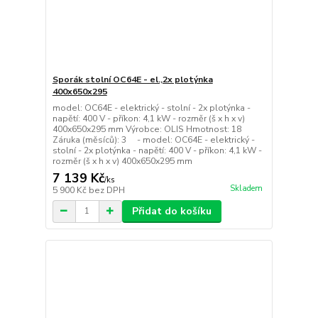
Sporák stolní OC64E - el.,2x plotýnka
400x650x295
model: OC64E - elektrický - stolní - 2x plotýnka -
napětí: 400 V - příkon: 4,1 kW - rozměr (š x h x v)
400x650x295 mm Výrobce: OLIS Hmotnost: 18
Záruka (měsíců): 3 - model: OC64E - elektrický -
stolní - 2x plotýnka - napětí: 400 V - příkon: 4,1 kW -
rozměr (š x h x v) 400x650x295 mm
7 139 Kč
/
ks
Skladem
5 900 Kč
bez DPH
Přidat do košíku