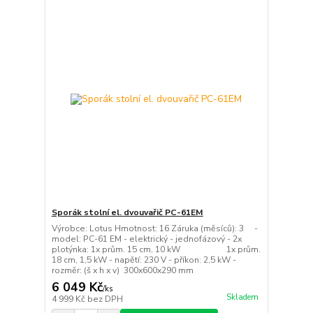
Sporák stolní el. dvouvařič PC-61EM
Výrobce: Lotus Hmotnost: 16 Záruka (měsíců): 3 -
model: PC-61 EM - elektrický - jednofázový - 2x
plotýnka: 1x prům. 15 cm, 10 kW 1x prům.
18 cm, 1,5 kW - napětí: 230 V - příkon: 2,5 kW -
rozměr: (š x h x v) 300x600x290 mm
6 049 Kč
/
ks
Skladem
4 999 Kč
bez DPH