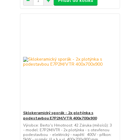
Přidat do košíku
Sklokeramický sporák - 2x plotýnka s
podestavbou E7P2M/VTR 400x700x900
Výrobce: Berto's Hmotnost: 42 Záruka (měsíců): 3
- model: E7P2M/VTR - 2x plotýnka - s otevřenou
podestavbou - elektrický - napětí: 400V - příkon:
5kW - rozměr: (š x h x v) 400x700x900 mm