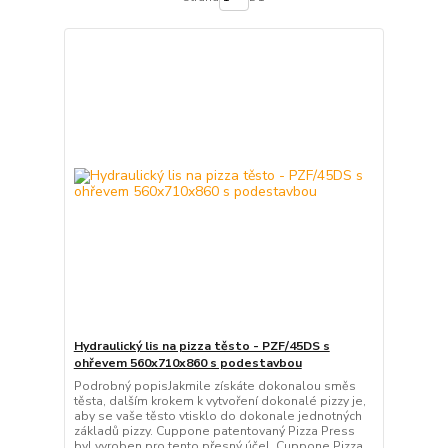
Hydraulický lis na pizza těsto - PZF/45DS s
ohřevem 560x710x860 s podestavbou
Podrobný popisJakmile získáte dokonalou směs
těsta, dalším krokem k vytvoření dokonalé pizzy je,
aby se vaše těsto vtisklo do dokonale jednotných
základů pizzy. Cuppone patentovaný Pizza Press
byl vyroben pro tento přesný účel. Cuppone Pizza