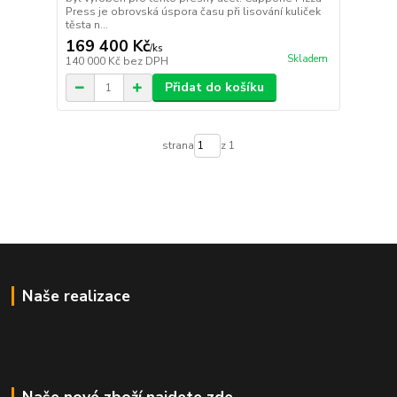
Press je obrovská úspora času při lisování kuliček
těsta n...
169 400 Kč
/
ks
Skladem
140 000 Kč
bez DPH
Přidat do košíku
strana
z 1
Naše realizace