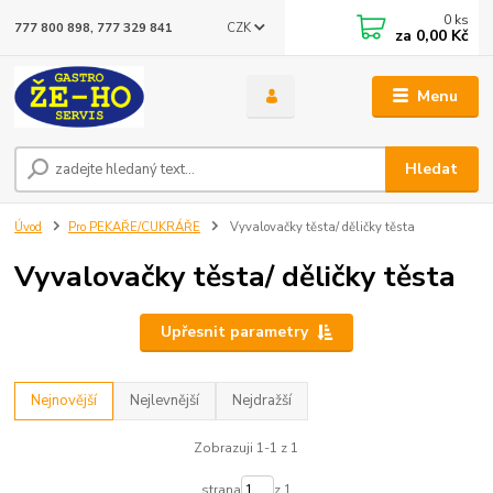
0
ks
CZK
777 800 898, 777 329 841
za
0,00 Kč
Menu
Hledat
Úvod
Pro PEKAŘE/CUKRÁŘE
Vyvalovačky těsta/ děličky těsta
Vyvalovačky těsta/ děličky těsta
Upřesnit parametry
Nejnovější
Nejlevnější
Nejdražší
Zobrazuji 1-1 z 1
strana
z 1