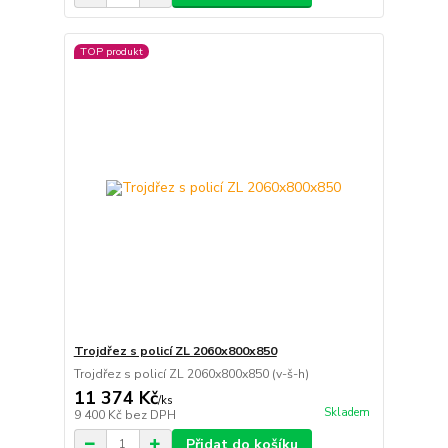
TOP produkt
Trojdřez s policí ZL 2060x800x850
Trojdřez s policí ZL 2060x800x850 (v-š-h)
11 374 Kč
/
ks
Skladem
9 400 Kč
bez DPH
Přidat do košíku