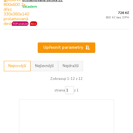
2.
Skladem
726 Kč
600 Kč bez DPH
TOP produkt
Akce
Upřesnit parametry
Nejnovější
Nejlevnější
Nejdražší
Zobrazuji 1-12 z 12
strana
z 1