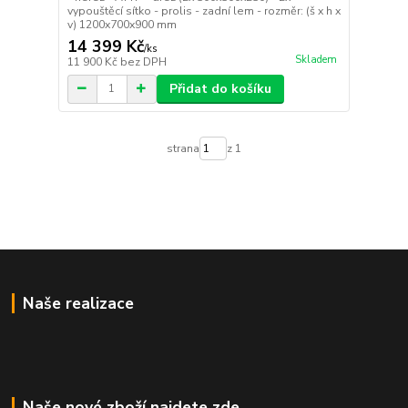
vypouštěcí sítko - prolis - zadní lem - rozměr: (š x h x
v) 1200x700x900 mm
14 399 Kč
/
ks
Skladem
11 900 Kč
bez DPH
Přidat do košíku
strana
z 1
Naše realizace
Naše nové zboží najdete zde