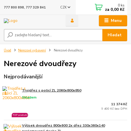
0
ks
CZK
777 800 898, 777 329 841
za
0,00 Kč
Menu
Hledat
Úvod
Nerezové vybavení
Nerezové dvoudřezy
Nerezové dvoudřezy
Nejprodávanější
Trojdřez s policí ZL 2060x800x850
1.
Skladem
11 374 Kč
9 400 Kč bez DPH
TOP produkt
Výlisek dvoudřez 800x600 2x dřez 330x360x140
prolamovaná deska ZL