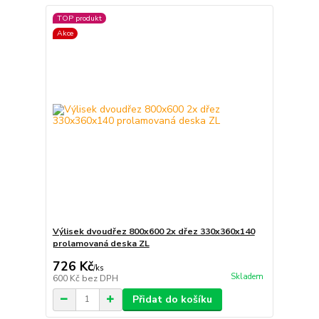
TOP produkt
Akce
Výlisek dvoudřez 800x600 2x dřez 330x360x140
prolamovaná deska ZL
726 Kč
/
ks
Skladem
600 Kč
bez DPH
Přidat do košíku