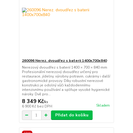
260096 Nerez. dvoudřez s baterii 1400x700x840
Nerezový dvoudřez s baterií 1400 × 700 × 840 mm
Profesionální nerezový dvoudřez určený pro
restaurace, jídelny, výrobny potravin, cukrárny i další
gastronomické provozy. Díky robustní nerezové
konstrukci je odolný vůči každodennímu
intenzivnímu používání a splňuje vysoké hygienické
nároky. Dvě pro...
8 349 Kč
/
ks
Skladem
6 900 Kč
bez DPH
Přidat do košíku
Akce