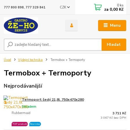
0
ks
CZK
777 800 898, 777 329 841
za
0,00 Kč
Menu
Hledat
Úvod
Výdejní technika
Termobox + Termoporty
Termobox + Termoporty
Nejprodávanější
Termoport šedý 21,8l. 750x470x280
1.
Skladem
Rubbermaid
3 711 Kč
3 067 Kč bez DPH
TOP produkt
Novinka