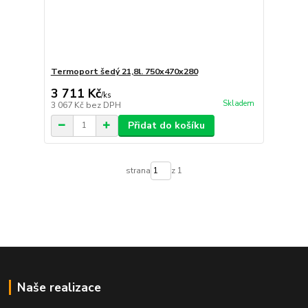
Termoport šedý 21,8l. 750x470x280
3 711 Kč
/
ks
Skladem
3 067 Kč
bez DPH
Přidat do košíku
strana
z 1
Naše realizace