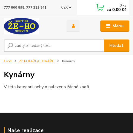
0
ks
CZK
777 800 898, 777 329 841
za
0,00 Kč
Menu
Hledat
Úvod
Pro PEKAŘE/CUKRÁŘE
Kynárny
Kynárny
V této kategorii nebylo nalezeno žádné zboží.
Naše realizace