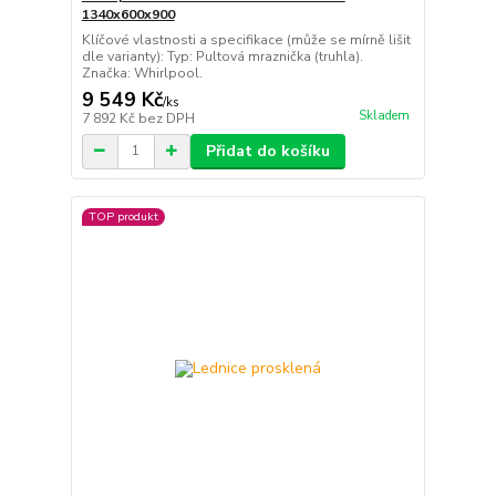
1340x600x900
Klíčové vlastnosti a specifikace (může se mírně lišit
dle varianty): Typ: Pultová mraznička (truhla).
Značka: Whirlpool.
9 549 Kč
/
ks
Skladem
7 892 Kč
bez DPH
Přidat do košíku
TOP produkt