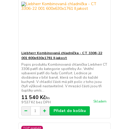
Liebherr Kombinovaná chladnička - CT 3306-22
001 600x630x1761 II.jakost
Popis produktu Kombinovaná chlanička Liebherr CT
3306 patří do kategorie spotřeby A+. Vnitřní
vybavení patří do řady Comfort. Lednice je
dodávána v bílé barvě, která se hodí do každé
kuchyně. V chladící části má pět polic z toho jsou
čtyři výškově nastavitelné. V mrazácí části jsou tři
šuplíky umís...
11 540 Kč
/
ks
Skladem
9 537 Kč
bez DPH
Přidat do košíku
TOP produkt