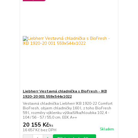
Liebherr Vestavná chladnička s BioFresh - IKB
1920-20 001 559x544x1022
Vestavná chladnička Liebherr IKB 1920-22 Comfort
BioFresh, objem chladničky 160 l, z toho BioFresh
59 l, rozměry výklenku výška/šířka/hloubka 102,4 -
104 / 56 - 57 / 55,0 cm, EEK A++
20 155 Kč
/
ks
Skladem
16 657 Kč
bez DPH