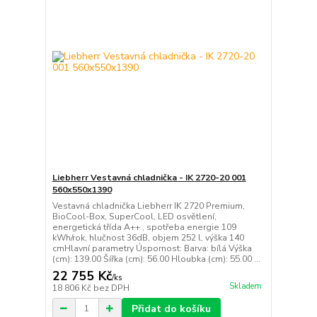
Liebherr Vestavná chladnička - IK 2720-20 001
560x550x1390
Vestavná chladnička Liebherr IK 2720 Premium,
BioCool-Box, SuperCool, LED osvětlení,
energetická třída A++ , spotřeba energie 109
kWh/rok, hlučnost 36dB, objem 252 l, výška 140
cmHlavní parametry Úspornost: Barva: bílá Výška
(cm): 139.00 Šířka (cm): 56.00 Hloubka (cm): 55.00 ...
22 755 Kč
/
ks
Skladem
18 806 Kč
bez DPH
Přidat do košíku