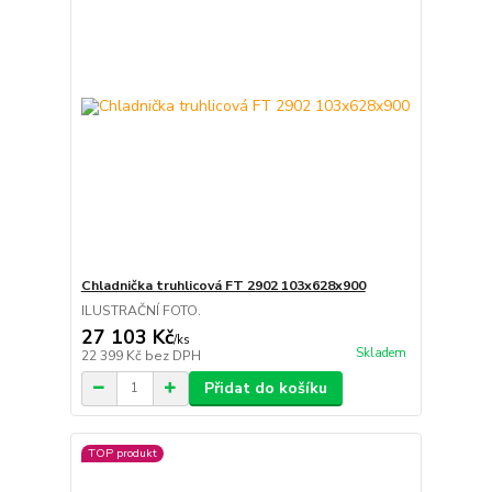
Chladnička truhlicová FT 2902 103x628x900
ILUSTRAČNÍ FOTO.
27 103 Kč
/
ks
Skladem
22 399 Kč
bez DPH
Přidat do košíku
TOP produkt