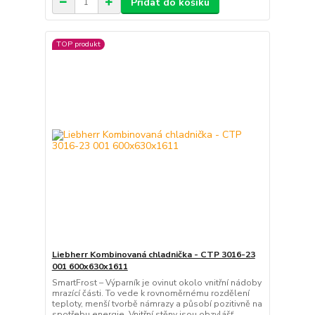
Přidat do košíku
TOP produkt
Liebherr Kombinovaná chladnička - CTP 3016-23
001 600x630x1611
SmartFrost – Výparník je ovinut okolo vnitřní nádoby
mrazící části. To vede k rovnoměrnému rozdělení
teploty, menší tvorbě námrazy a působí pozitivně na
spotřebu energie. Vnitřní stěny jsou obzvlášť