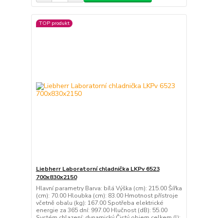
TOP produkt
Liebherr Laboratorní chladnička LKPv 6523
700x830x2150
Hlavní parametry Barva: bílá Výška (cm): 215.00 Šířka
(cm): 70.00 Hloubka (cm): 83.00 Hmotnost přístroje
včetně obalu (kg): 167.00 Spotřeba elektrické
energie za 365 dní: 997.00 Hlučnost (dB): 55.00
Systém chlazení: dynamický Čistý objem celkem (l):