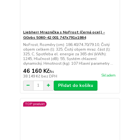
Liebherr Mraznička s NoFrost (černá ocel) -
GGvbs 5060-42 001 747x791x1864
NoFrost, Rozměry (cm): 186.40/74.70/79.10, Čistý
objem celkem (l): 325, Čistý objem mraz. část (l):
325, C, Spotřeba el. energie za 365 dní (kW/h):
1245, Hlučnost (dB): 55, Systém chlazení:
dynamický, Hmotnost (kg): 107 Hlavní parametry ...
46 160 Kč
/
ks
Skladem
38 149 Kč
bez DPH
Přidat do košíku
TOP produkt