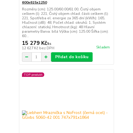
600x615x1250
Rozměry (cm): 125.00/60.00/61.00, Čistý objem
celkem (l): 221, Čistý objem chlad. části celkem (l):
221, Spotřeba el. energie za 365 dní (kW/h): 165,
Hlučnost (dB): 48, Počet chlad. okruhů: 1, Systém
chlazení: statický, Hmotnost (kg): 48 Hlavní
parametry Barva: bílá Výška (cm): 125.00 Šířka (cm):
60...
15 279 Kč
/
ks
Skladem
12 627 Kč
bez DPH
Přidat do košíku
TOP produkt