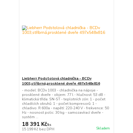
Liebherr Podstolová chladnička - BCDv
1003,stříbrná,prosklené dveře 497x548x816
- model: BCDv 1003 - chladnička na nápoje -
prosklené dveře - objem: 77 l - hlučnost: 53 dB -
klimatická třída: SN-ST - teplotních zón: 1 - počet
chladících okruhů: 1 - počet kompresorů: 1 -
chladivo: R 600a - napětí: 220-240 V - frekvence: 50
Hz - nosnost polic: 30 kg - samozavírací dveře -
systém ...
18 391 Kč
/
ks
Skladem
15 199 Kč
bez DPH