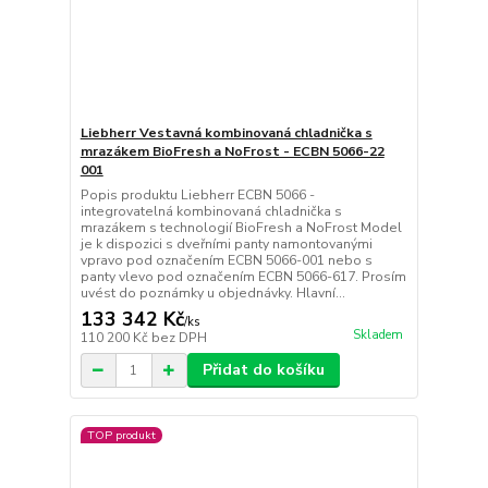
Liebherr Vestavná kombinovaná chladnička s
mrazákem BioFresh a NoFrost - ECBN 5066-22
001
Popis produktu Liebherr ECBN 5066 -
integrovatelná kombinovaná chladnička s
mrazákem s technologií BioFresh a NoFrost Model
je k dispozici s dveřními panty namontovanými
vpravo pod označením ECBN 5066-001 nebo s
panty vlevo pod označením ECBN 5066-617. Prosím
uvést do poznámky u objednávky. Hlavní...
133 342 Kč
/
ks
Skladem
110 200 Kč
bez DPH
Přidat do košíku
TOP produkt