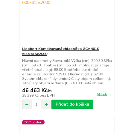
Liebherr Kombinovaná chladnička GCv 4010
600x615x2000
Hlavní parametry Barva: bílá Výška (cm): 200.30 Šířka
(cm): 59.70 Hloubka (cm): 66.50 Hmotnost přístroje
včetně obalu (kg): 88.00 Spotřeba elektrické
energie za 365 dní: 529.00 Hlučnost (dB): 52.00
Systém chlazení: dynamický Čistý objem celkem (l):
345 Čistý objem lednice (l): 240.00 Čistý objem...
46 463 Kč
/
ks
Skladem
38 399 Kč
bez DPH
Přidat do košíku
TOP produkt