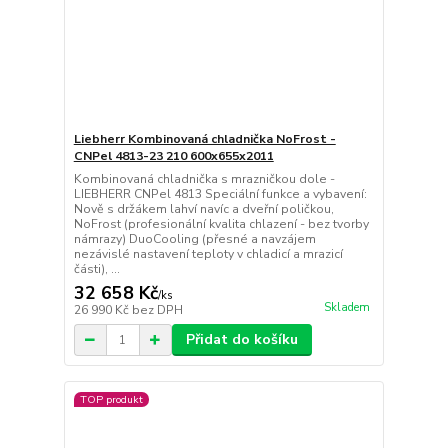
Liebherr Kombinovaná chladnička NoFrost -
CNPel 4813-23 210 600x655x2011
Kombinovaná chladnička s mrazničkou dole -
LIEBHERR CNPel 4813 Speciální funkce a vybavení:
Nově s držákem lahví navíc a dveřní poličkou,
NoFrost (profesionální kvalita chlazení - bez tvorby
námrazy) DuoCooling (přesné a navzájem
nezávislé nastavení teploty v chladicí a mrazicí
části), ...
32 658 Kč
/
ks
Skladem
26 990 Kč
bez DPH
Přidat do košíku
TOP produkt