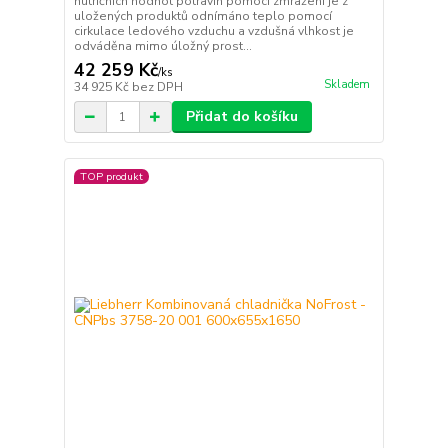
nutričních hodnot potravin pomocí zmražení je z
uložených produktů odnímáno teplo pomocí
cirkulace ledového vzduchu a vzdušná vlhkost je
odváděna mimo úložný prost...
42 259 Kč
/
ks
Skladem
34 925 Kč
bez DPH
Přidat do košíku
TOP produkt