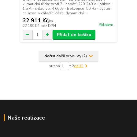
klimatická třída: profi 7 - napětí: 220-240 V - příkon:
1,5 A - chladivo: R 600a - frekvence: 50 Hz - systém
chlazení v chladící části: dynamický ...
32 911 Kč
/
ks
Skladem
27 199 Kč
bez DPH
Přidat do košíku
Načíst další produkty (2)
strana
z 2
další
Naše realizace