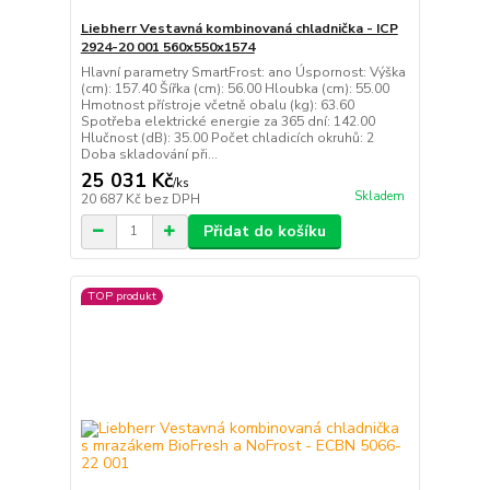
Liebherr Vestavná kombinovaná chladnička - ICP
2924-20 001 560x550x1574
Hlavní parametry SmartFrost: ano Úspornost: Výška
(cm): 157.40 Šířka (cm): 56.00 Hloubka (cm): 55.00
Hmotnost přístroje včetně obalu (kg): 63.60
Spotřeba elektrické energie za 365 dní: 142.00
Hlučnost (dB): 35.00 Počet chladicích okruhů: 2
Doba skladování při...
25 031 Kč
/
ks
Skladem
20 687 Kč
bez DPH
Přidat do košíku
TOP produkt