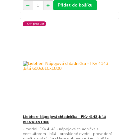
Přidat do košíku
TOP produkt
Liebherr Nápojová chladnička - FKv 4143 ,bílá
600x610x1800
- model: FKv 4143 - nápojová chladnička s
ventilátorem - bílá - prosklené dveře - provedení
dveří: s izolačním sklem - objem celkem: 359 l -