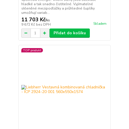
hladké a tak snadno čistitelné. Vyjímatelné
skleněné mezipodlážky a průhledné šuplíky
umožňují variab...
11 703 Kč
/
ks
Skladem
9 672 Kč
bez DPH
Přidat do košíku
TOP produkt