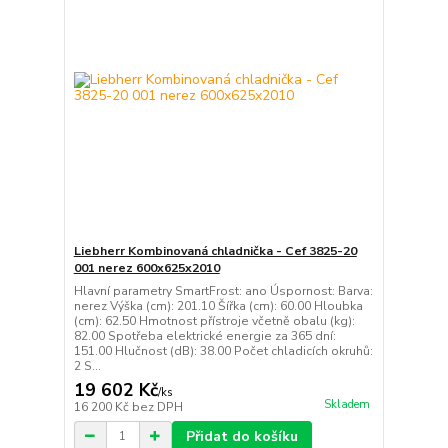
Liebherr Kombinovaná chladnička - Cef 3825-20
001 nerez 600x625x2010
Hlavní parametry SmartFrost: ano Úspornost: Barva:
nerez Výška (cm): 201.10 Šířka (cm): 60.00 Hloubka
(cm): 62.50 Hmotnost přístroje včetně obalu (kg):
82.00 Spotřeba elektrické energie za 365 dní:
151.00 Hlučnost (dB): 38.00 Počet chladicích okruhů:
2 S...
19 602 Kč
/
ks
Skladem
16 200 Kč
bez DPH
Přidat do košíku