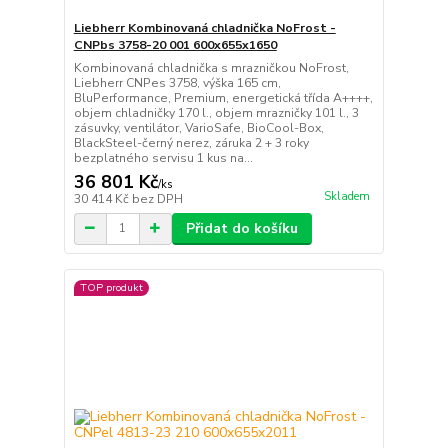
Liebherr Kombinovaná chladnička NoFrost -
CNPbs 3758-20 001 600x655x1650
Kombinovaná chladnička s mrazničkou NoFrost,
Liebherr CNPes 3758, výška 165 cm,
BluPerformance, Premium, energetická třída A++++,
objem chladničky 170 l., objem mrazničky 101 l., 3
zásuvky, ventilátor, VarioSafe, BioCool-Box,
BlackSteel-černý nerez, záruka 2 + 3 roky
bezplatného servisu 1 kus na...
36 801 Kč
/
ks
Skladem
30 414 Kč
bez DPH
Přidat do košíku
TOP produkt