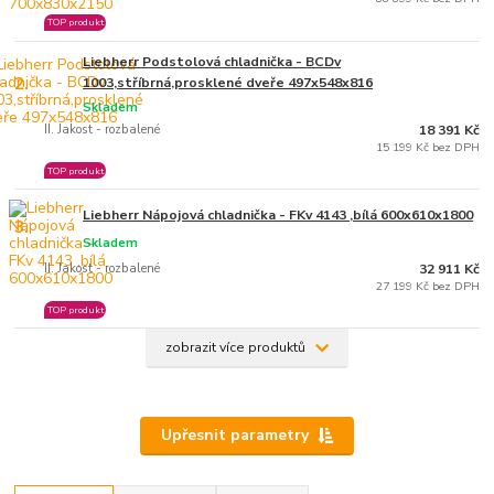
TOP produkt
Liebherr Podstolová chladnička - BCDv
2.
1003,stříbrná,prosklené dveře 497x548x816
Skladem
II. Jakost - rozbalené
18 391 Kč
15 199 Kč bez DPH
TOP produkt
Liebherr Nápojová chladnička - FKv 4143 ,bílá 600x610x1800
3.
Skladem
II. Jakost - rozbalené
32 911 Kč
27 199 Kč bez DPH
TOP produkt
zobrazit více produktů
Upřesnit parametry