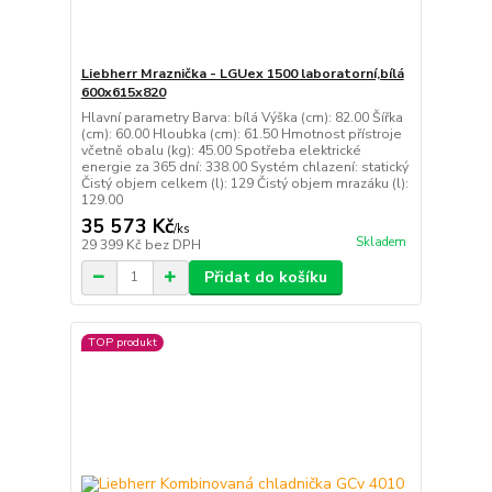
Liebherr Mraznička - LGUex 1500 laboratorní,bílá
600x615x820
Hlavní parametry Barva: bílá Výška (cm): 82.00 Šířka
(cm): 60.00 Hloubka (cm): 61.50 Hmotnost přístroje
včetně obalu (kg): 45.00 Spotřeba elektrické
energie za 365 dní: 338.00 Systém chlazení: statický
Čistý objem celkem (l): 129 Čistý objem mrazáku (l):
129.00
35 573 Kč
/
ks
Skladem
29 399 Kč
bez DPH
Přidat do košíku
TOP produkt