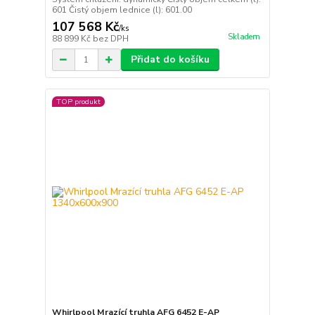
601 Čistý objem lednice (l): 601.00
107 568 Kč
/
ks
Skladem
88 899 Kč
bez DPH
Přidat do košíku
TOP produkt
Whirlpool Mrazící truhla AFG 6452 E-AP