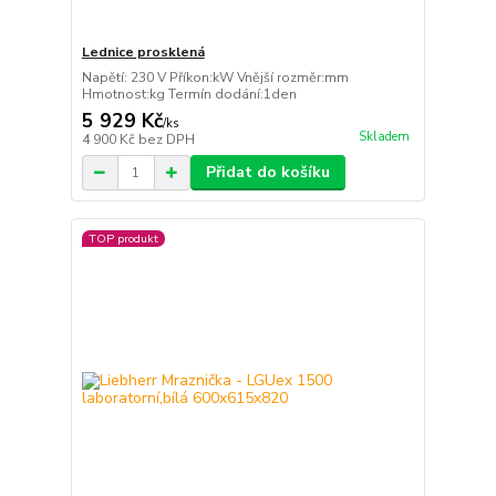
Lednice prosklená
Napětí: 230 V Příkon:kW Vnější rozměr:mm
Hmotnost:kg Termín dodání:1den
5 929 Kč
/
ks
Skladem
4 900 Kč
bez DPH
Přidat do košíku
TOP produkt