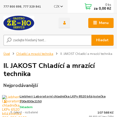
0
ks
CZK
777 800 898, 777 329 841
za
0,00 Kč
Menu
Hledat
Úvod
Chladící a mrazící technika
II. JAKOST Chladící a mrazící technika
II. JAKOST Chladící a mrazící
technika
Nejprodávanější
Liebherr Laboratorní chladnička LKPv 6520 bílá,kolečka
1.
700x830x2150
Skladem
II. Jakost - rozbalené
107 568 Kč
88 899 Kč bez DPH