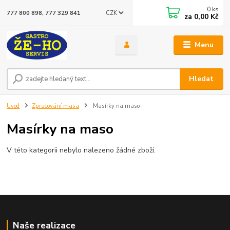
0
ks
CZK
777 800 898, 777 329 841
za
0,00 Kč
Menu
Hledat
Úvod
Zpracování masa
Masírky na maso
Masírky na maso
V této kategorii nebylo nalezeno žádné zboží.
Naše realizace