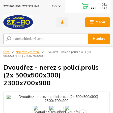
0
ks
CZK
777 800 898, 777 329 841
za
0,00 Kč
Menu
Hledat
Úvod
Nerezové vybavení
Dvoudřez - nerez s policí,prolis (2x
500x500x300) 2300x700x900
Dvoudřez - nerez s policí,prolis
(2x 500x500x300)
2300x700x900