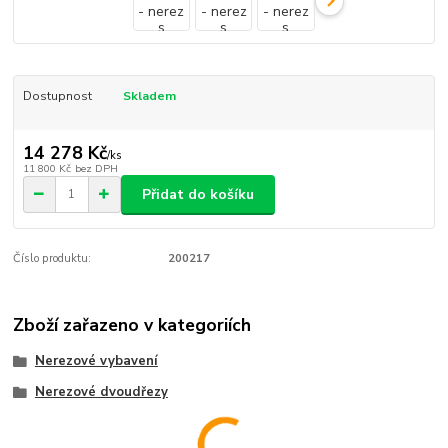
Dostupnost
Skladem
14 278 Kč
/
ks
11 800 Kč
bez DPH
Přidat do košíku
Číslo produktu:
200217
Zboží zařazeno v kategoriích
Nerezové vybavení
Nerezové dvoudřezy