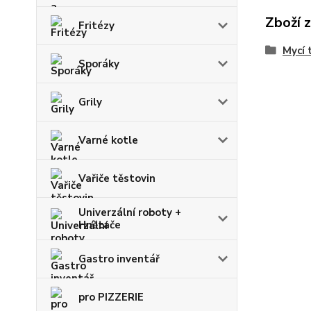
Zboží 
Fritézy
Mycí 
Sporáky
Grily
Varné kotle
Vařiče těstovin
Univerzální roboty +
Hnětače
Gastro inventář
pro PIZZERIE