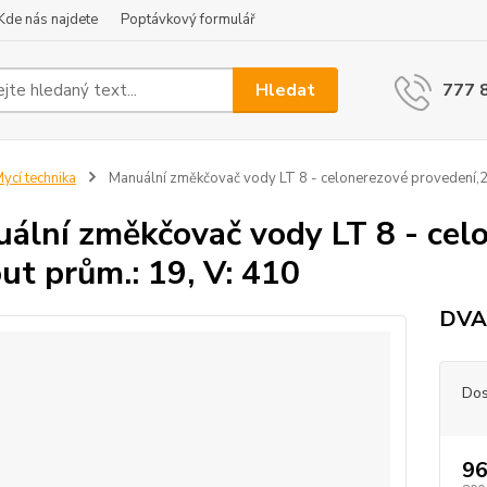
Kde nás najdete
Poptávkový formulář
Hledat
777 
ycí technika
Manuální změkčovač vody LT 8 - celonerezové provedení,2x
ální změkčovač vody LT 8 - cel
ut prům.: 19, V: 410
DVA
Dos
96