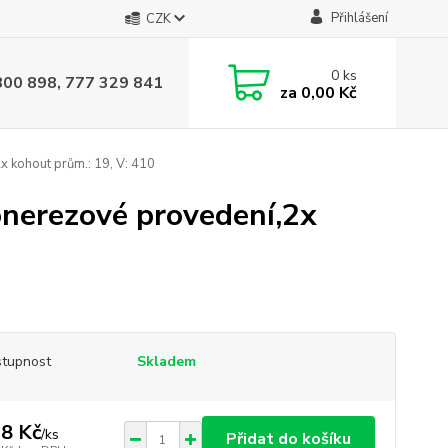
Přihlášení
CZK
0
ks
800 898, 777 329 841
za
0,00 Kč
 kohout prům.: 19, V: 410
onerezové provedení,2x
tupnost
Skladem
8 Kč
/
ks
Přidat do košíku