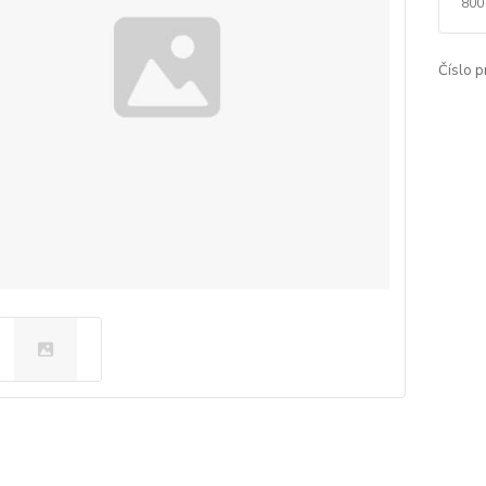
800
Číslo p