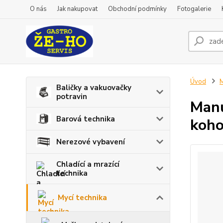
O nás
Jak nakupovat
Obchodní podmínky
Fotogalerie
Úvod
M
Baličky a vakuovačky
potravin
Manu
Barová technika
koho
Nerezové vybavení
Chladící a mrazící
technika
Mycí technika