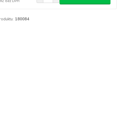
 Kč
bez DPH
roduktu:
180084