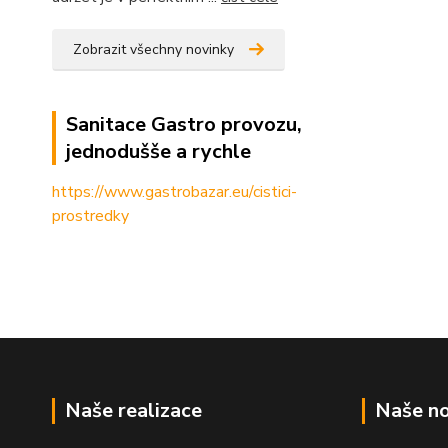
Zobrazit všechny novinky
Sanitace Gastro provozu,
jednodušše a rychle
https://www.gastrobazar.eu/cistici-
prostredky
Naše realizace
Naše no