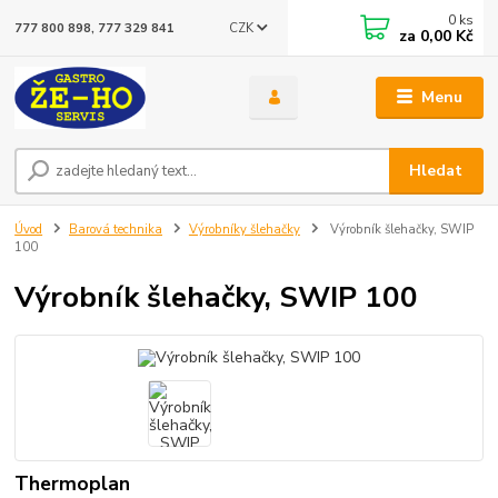
0
ks
CZK
777 800 898, 777 329 841
za
0,00 Kč
Menu
Hledat
Úvod
Barová technika
Výrobníky šlehačky
Výrobník šlehačky, SWIP
100
Výrobník šlehačky, SWIP 100
Thermoplan