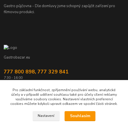
Gastro půjčovna - Dle domluvy jsme schopný zapůjčit zařízení pro
filmovou produkci.
Gastrobazar.eu
777 800 898, 777 329 841
7:30 - 16:00
gastrozeho@gastrozeho.cz
Pro základní funkčnost, zpříjemnění používání webu, analytické
účely a v případě udělení souhlasu také pro účely cílení reklamy
využíváme soubory cookies. Nastavení vlastních preferencí
cookies můžete kdykoli upravit odkazem ve spodní části stránek.
Souhlasím
Nastavení