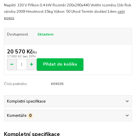
Napětí: 230 V Příkon:0,4 kW Rozměr:200x290x440 Vnitřní rozměry:1litr Rok
výroby:2009 Hmotnost:15kg Výkon: 50 l/hod Termín dodání:1den
celý
popis
Dostupnost
Skladem
20 570 Kč
/
ks
17 000 Kč
bez DPH
Přidat do košíku
Číslo produktu:
K09035
Kompletní specifikace
Komentáře
0
Kompletní specifikace