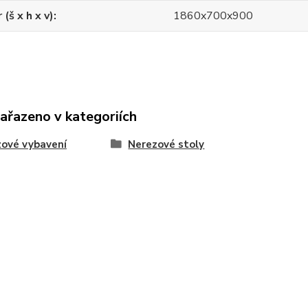
(š x h x v)
1860x700x900
zařazeno v kategoriích
ové vybavení
Nerezové stoly