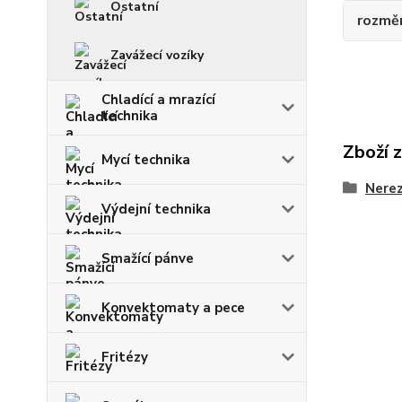
Ostatní
rozměr 
Zavážecí vozíky
Chladící a mrazící
technika
Zboží 
Mycí technika
Nerez
Výdejní technika
Smažící pánve
Konvektomaty a pece
Fritézy