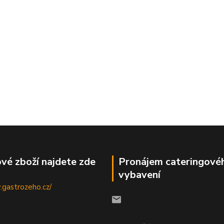
vé zboží najdete zde
Pronájem cateringové
vybavení
.gastrozeho.cz/