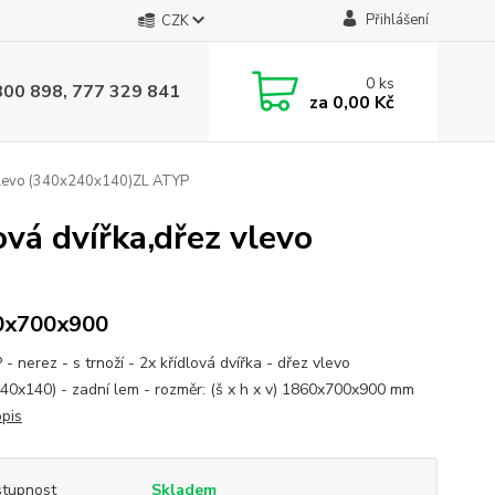
Přihlášení
CZK
0
ks
800 898, 777 329 841
za
0,00 Kč
ez vlevo (340x240x140)ZL ATYP
ová dvířka,dřez vlevo
0x700x900
- nerez - s trnoží - 2x křídlová dvířka - dřez vlevo
40x140) - zadní lem - rozměr: (š x h x v) 1860x700x900 mm
opis
tupnost
Skladem