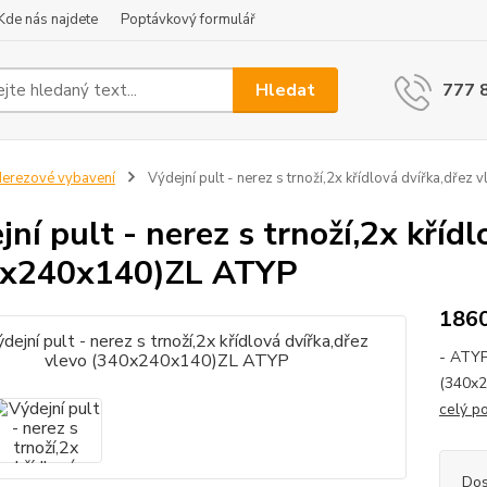
Kde nás najdete
Poptávkový formulář
Hledat
777 
erezové vybavení
Výdejní pult - nerez s trnoží,2x křídlová dvířka,dř
jní pult - nerez s trnoží,2x křídl
0x240x140)ZL ATYP
186
- ATYP 
(340x2
celý p
Dos