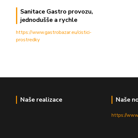
Sanitace Gastro provozu,
jednodušše a rychle
https://www.gastrobazar.eu/cistici-
prostredky
Naše realizace
Naše no
https://www