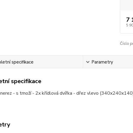
7 
5 9
Číslo p
etní specifikace
Parametry
tní specifikace
nerez - s trnoží - 2x křídlová dvířka - dřez vlevo (340x240x14
etry