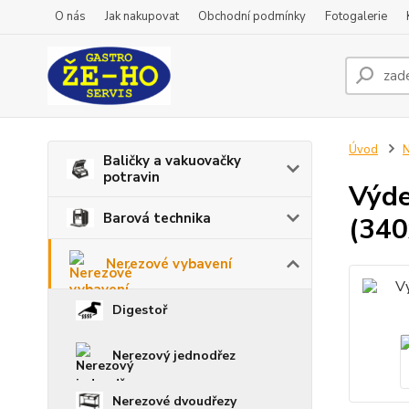
O nás
Jak nakupovat
Obchodní podmínky
Fotogalerie
Úvod
N
Baličky a vakuovačky
potravin
Výde
Barová technika
(34
Nerezové vybavení
Digestoř
Nerezový jednodřez
Nerezové dvoudřezy