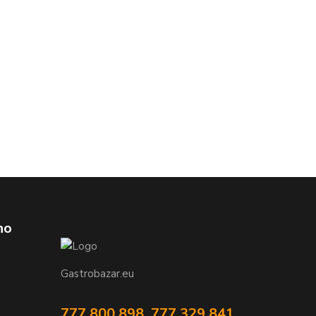
ho
Gastrobazar.eu
777 800 898, 777 329 841