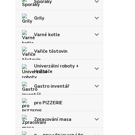
Sporáky
Grily
Varné kotle
Vařiče těstovin
Univerzální roboty +
Hnětače
Gastro inventář
pro PIZZERIE
Zpracování masa