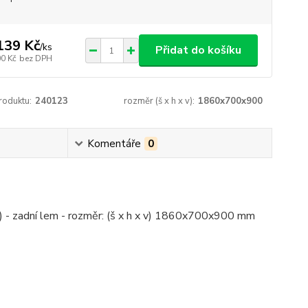
139 Kč
/
ks
Přidat do košíku
00 Kč
bez DPH
roduktu:
240123
rozměr (š x h x v):
1860x700x900
Komentáře
0
0) - zadní lem - rozměr: (š x h x v) 1860x700x900 mm