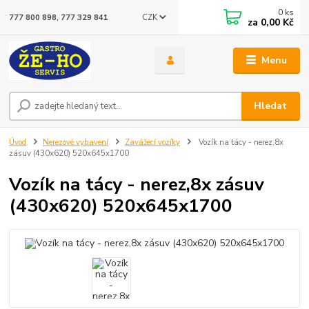
0
ks
CZK
777 800 898, 777 329 841
za
0,00 Kč
Menu
Hledat
Úvod
Nerezové vybavení
Zavážecí vozíky
Vozík na tácy - nerez,8x
zásuv (430x620) 520x645x1700
Vozík na tácy - nerez,8x zásuv
(430x620) 520x645x1700