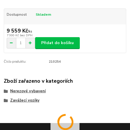
Dostupnost
Skladem
9 559 Kč
/
ks
7 900 Kč
bez DPH
Přidat do košíku
Číslo produktu:
210254
Zboží zařazeno v kategoriích
Nerezové vybavení
Zavážecí vozíky