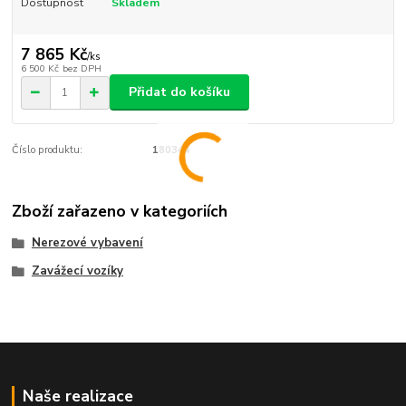
Dostupnost
Skladem
7 865 Kč
/
ks
6 500 Kč
bez DPH
Přidat do košíku
Číslo produktu:
180344
Zboží zařazeno v kategoriích
Nerezové vybavení
Zavážecí vozíky
Naše realizace