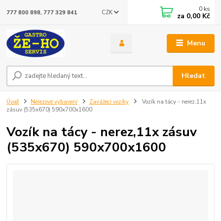
0
ks
CZK
777 800 898, 777 329 841
za
0,00 Kč
Menu
Hledat
Úvod
Nerezové vybavení
Zavážecí vozíky
Vozík na tácy - nerez,11x
zásuv (535x670) 590x700x1600
Vozík na tácy - nerez,11x zásuv
(535x670) 590x700x1600