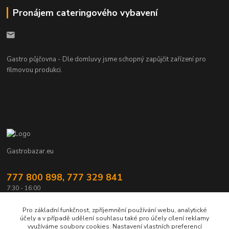
Pronájem cateringového vybavení
Gastro půjčovna - Dle domluvy jsme schopný zapůjčit zařízení pro
filmovou produkci.
Gastrobazar.eu
777 800 898, 777 329 841
7:30 - 16:00
gastrozeho@gastrozeho.cz
Pro základní funkčnost, zpříjemnění používání webu, analytické
účely a v případě udělení souhlasu také pro účely cílení reklamy
využíváme soubory cookies. Nastavení vlastních preferencí