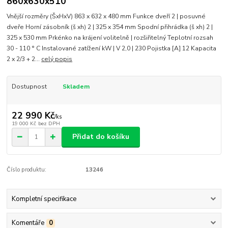
860x630x510
Vnější rozměry (ŠxHxV) 863 x 632 x 480 mm Funkce dveří 2 | posuvné
dveře Horní zásobník (š xh) 2 | 325 x 354 mm Spodní přihrádka (š xh) 2 |
325 x 530 mm Prkénko na krájení volitelně | rozšiřitelný Teplotní rozsah
30 - 110 ° C Instalované zatížení kW | V 2,0 | 230 Pojistka [A] 12 Kapacita
2 x 2/3 + 2...
celý popis
Dostupnost
Skladem
22 990 Kč
/
ks
19 000 Kč
bez DPH
Přidat do košíku
Číslo produktu:
13246
Kompletní specifikace
Komentáře
0