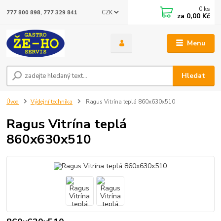
0
ks
CZK
777 800 898, 777 329 841
za
0,00 Kč
Menu
Hledat
Úvod
Výdejní technika
Ragus Vitrína teplá 860x630x510
Ragus Vitrína teplá
860x630x510