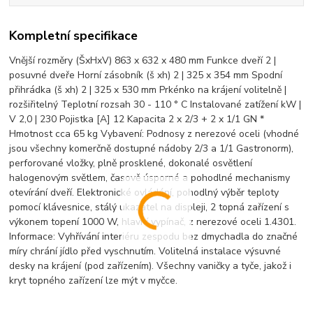
Kompletní specifikace
Vnější rozměry (ŠxHxV) 863 x 632 x 480 mm Funkce dveří 2 |
posuvné dveře Horní zásobník (š xh) 2 | 325 x 354 mm Spodní
přihrádka (š xh) 2 | 325 x 530 mm Prkénko na krájení volitelně |
rozšiřitelný Teplotní rozsah 30 - 110 ° C Instalované zatížení kW |
V 2,0 | 230 Pojistka [A] 12 Kapacita 2 x 2/3 + 2 x 1/1 GN *
Hmotnost cca 65 kg Vybavení: Podnosy z nerezové oceli (vhodné
jsou všechny komerčně dostupné nádoby 2/3 a 1/1 Gastronorm),
perforované vložky, plně prosklené, dokonalé osvětlení
halogenovým světlem, časově úsporné a pohodlné mechanismy
otevírání dveří. Elektronické ovládání, pohodlný výběr teploty
pomocí klávesnice, stálý ukazatel na displeji, 2 topná zařízení s
výkonem topení 1000 W, hlavní vypínač, z nerezové oceli 1.4301.
Informace: Vyhřívání interiéru zespodu bez dmychadla do značné
míry chrání jídlo před vyschnutím. Volitelná instalace výsuvné
desky na krájení (pod zařízením). Všechny vaničky a tyče, jakož i
kryt topného zařízení lze mýt v myčce.