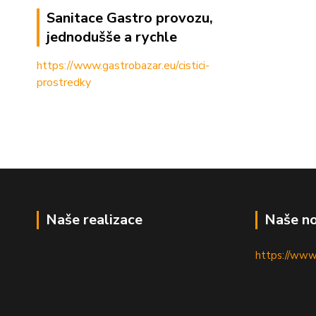
Sanitace Gastro provozu,
jednodušše a rychle
https://www.gastrobazar.eu/cistici-
prostredky
Naše realizace
Naše no
https://www