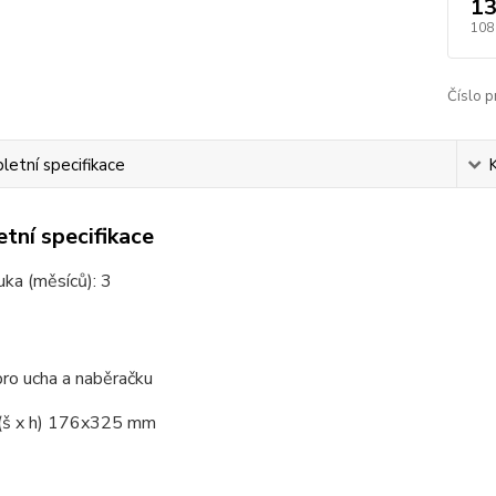
13
108
Číslo p
etní specifikace
tní specifikace
uka (měsíců):
3
pro ucha a naběračku
 (š x h) 176x325 mm