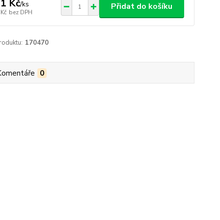
1 Kč
/
ks
Přidat do košíku
 Kč
bez DPH
roduktu:
170470
Komentáře
0