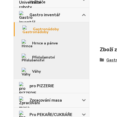
Hnětače
Gastro inventář
Gastronádoby
Hrnce a pánve
Zboží 
Příslušenství
Gast
Váhy
pro PIZZERIE
Zpracování masa
Pro PEKAŘE/CUKRÁŘE