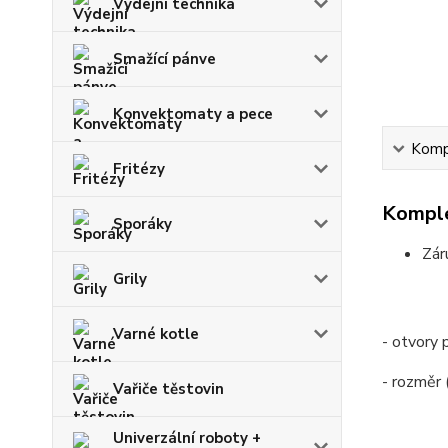
Výdejní technika
Smažící pánve
Konvektomaty a pece
Kompl
Fritézy
Komple
Sporáky
Zár
Grily
Varné kotle
- otvory 
- rozměr
Vařiče těstovin
Univerzální roboty +