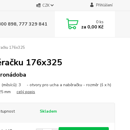
Přihlášení
CZK
0
ks
800 898, 777 329 841
za
0,00 Kč
ěračku 176x325
běračku 176x325
tronádoba
 (měsíců): 3 - otvory pro ucha a naběračku - rozměr (š x h)
325 mm
celý popis
tupnost
Skladem