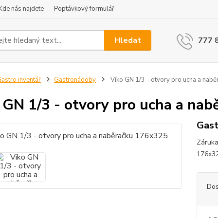
Kde nás najdete
Poptávkový formulář
Hledat
777 
astro inventář
Gastronádoby
Víko GN 1/3 - otvory pro ucha a nab
 GN 1/3 - otvory pro ucha a na
Gas
Záruka
176x
Dos