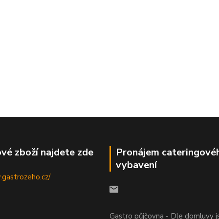
vé zboží najdete zde
Pronájem cateringové
vybavení
.gastrozeho.cz/
Gastro půjčovna - Dle domluvy 