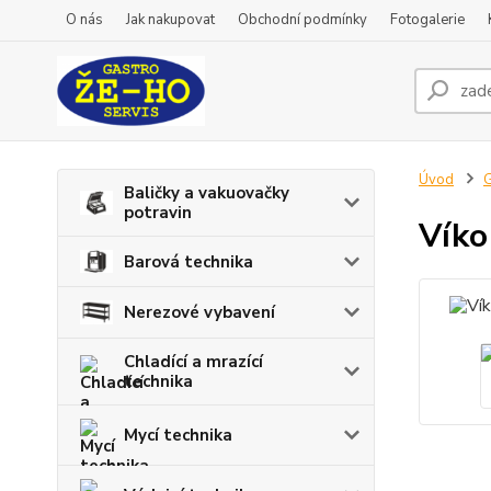
O nás
Jak nakupovat
Obchodní podmínky
Fotogalerie
Úvod
G
Baličky a vakuovačky
potravin
Víko
Barová technika
Nerezové vybavení
Chladící a mrazící
technika
Mycí technika