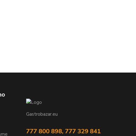
ho
Gastrobazar.eu
777 800 898, 777 329 841
jsme