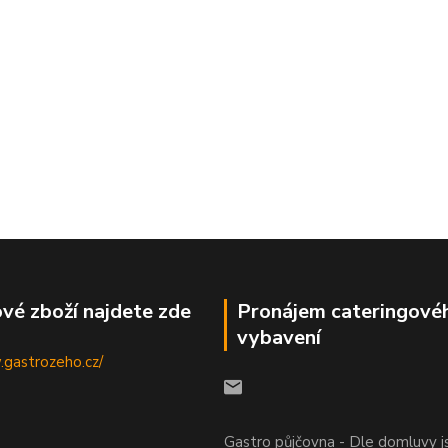
vé zboží najdete zde
Pronájem cateringové
vybavení
.gastrozeho.cz/
Gastro půjčovna - Dle domluvy 