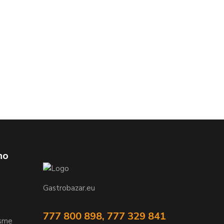
ho
Gastrobazar.eu
777 800 898, 777 329 841
jsme