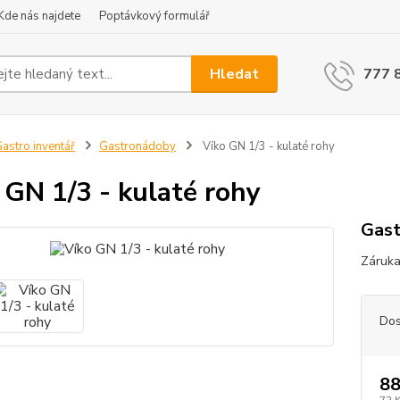
Kde nás najdete
Poptávkový formulář
Hledat
777 
astro inventář
Gastronádoby
Víko GN 1/3 - kulaté rohy
 GN 1/3 - kulaté rohy
Gas
Záruka
Dos
88