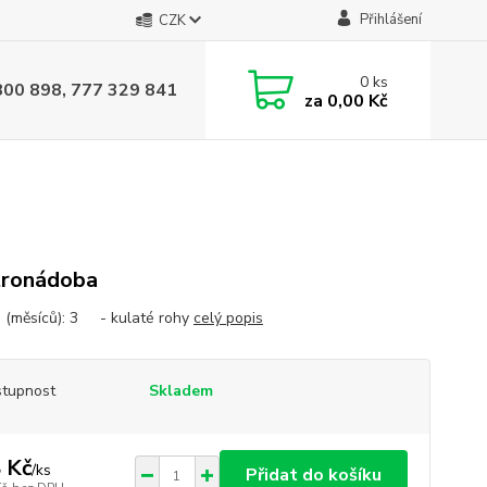
Přihlášení
CZK
0
ks
800 898, 777 329 841
za
0,00 Kč
tronádoba
 (měsíců): 3 - kulaté rohy
celý popis
tupnost
Skladem
 Kč
/
ks
Přidat do košíku