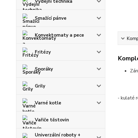
Výdejní technika
Smažící pánve
Konvektomaty a pece
Kompl
Fritézy
Komple
Sporáky
Zár
Grily
- kulaté 
Varné kotle
Vařiče těstovin
Univerzální roboty +