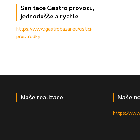
Sanitace Gastro provozu,
jednodušše a rychle
https://www.gastrobazar.eu/cistici-
prostredky
Naše realizace
Naše no
https://www