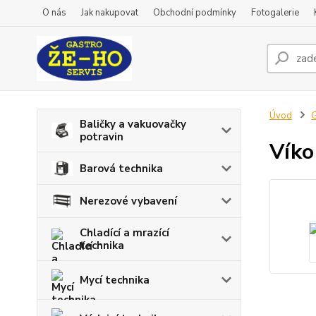
O nás
Jak nakupovat
Obchodní podmínky
Fotogalerie
Úvod
G
Baličky a vakuovačky
potravin
Víko
Barová technika
Nerezové vybavení
Chladící a mrazící
technika
Mycí technika