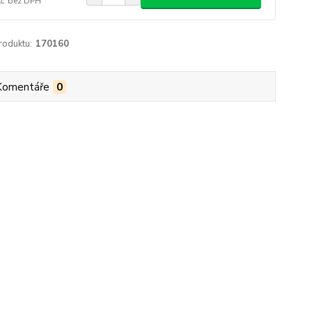
Kč
bez DPH
roduktu:
170160
Komentáře
0