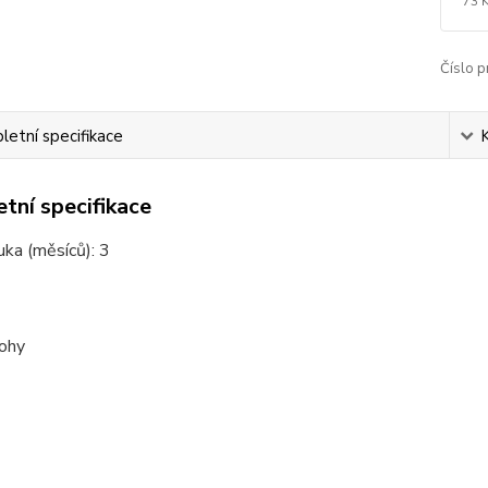
73 
Číslo p
etní specifikace
tní specifikace
uka (měsíců):
3
rohy