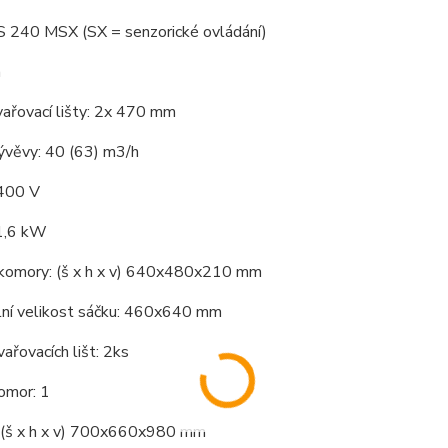
 S 240 MSX (SX = senzorické ovládání)
á
vařovací lišty: 2x 470 mm
ývěvy: 40 (63) m3/h
 400 V
 1,6 kW
 komory: (š x h x v) 640x480x210 mm
lní velikost sáčku: 460x640 mm
vařovacích lišt: 2ks
omor: 1
: (š x h x v) 700x660x980 mm