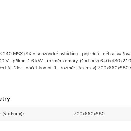
S 240 MSX (SX = senzorické ovládání) - pojízdná - délka svařova
400 V - příkon: 1,6 kW - rozměr komory: (š x h x v) 640x480x2
ch lišt: 2ks - počet komor: 1 - rozměr: (š x h x v) 700x660x98
etry
(š x h x v)
700x660x980