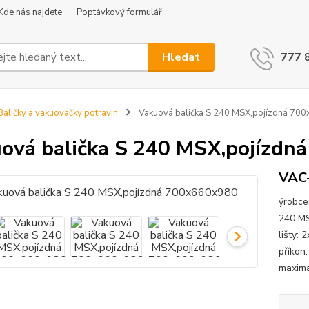
Kde nás najdete
Poptávkový formulář
Hledat
777 
aličky a vakuovačky potravin
Vakuová balička S 240 MSX,pojízdná 70
ová balička S 240 MSX,pojízdn
VAC
ýrobce
240 MS
lišty: 
příkon
maximá