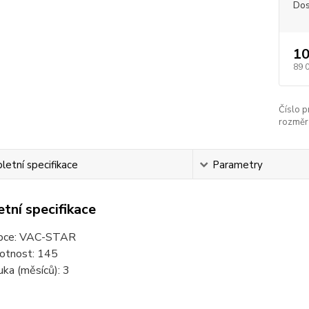
Dos
10
89 
Číslo p
rozměr (
etní specifikace
Parametry
tní specifikace
bce:
VAC-STAR
tnost:
145
uka (měsíců):
3