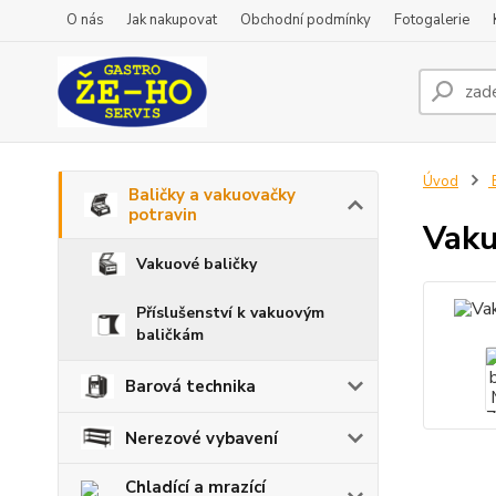
O nás
Jak nakupovat
Obchodní podmínky
Fotogalerie
Úvod
B
Baličky a vakuovačky
potravin
Vaku
Vakuové baličky
Příslušenství k vakuovým
baličkám
Barová technika
Nerezové vybavení
Chladící a mrazící