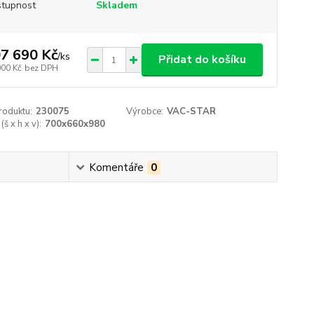
tupnost
Skladem
7 690 Kč
/
ks
Přidat do košíku
000 Kč
bez DPH
roduktu:
230075
Výrobce:
VAC-STAR
š x h x v):
700x660x980
Komentáře
0