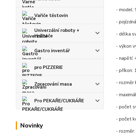
- model:
Vařiče těstovin
- pojízdn
Univerzální roboty +
- délka s
Hnětače
- výkon v
Gastro inventář
- napětí:
pro PIZZERIE
- příkon:
- rozměr
Zpracování masa
- maximá
Pro PEKAŘE/CUKRÁŘE
- počet s
- počet k
Novinky
- rozměr