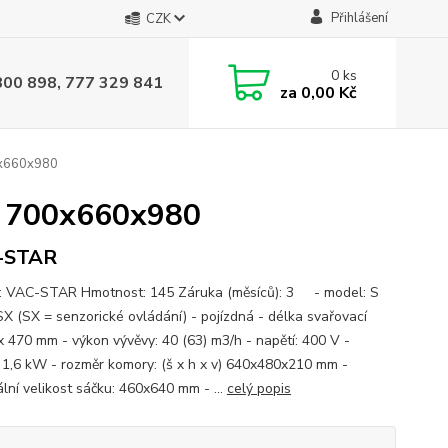
Přihlášení
CZK
0
ks
800 898, 777 329 841
za
0,00 Kč
0x660x980
á 700x660x980
-STAR
: VAC-STAR Hmotnost: 145 Záruka (měsíců): 3 - model: S
X (SX = senzorické ovládání) - pojízdná - délka svařovací
2x 470 mm - výkon vývěvy: 40 (63) m3/h - napětí: 400 V -
: 1,6 kW - rozměr komory: (š x h x v) 640x480x210 mm -
lní velikost sáčku: 460x640 mm - ...
celý popis