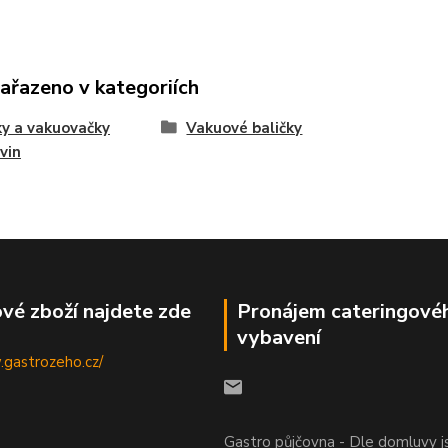
zařazeno v kategoriích
ky a vakuovačky
Vakuové baličky
vin
vé zboží najdete zde
Pronájem cateringové
vybavení
.gastrozeho.cz/
Gastro půjčovna - Dle domluvy 