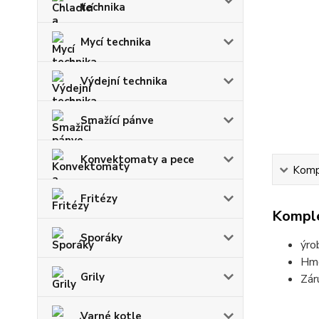
technika
Mycí technika
Výdejní technika
Smažící pánve
Konvektomaty a pece
Kompl
Fritézy
Komple
Sporáky
ýro
Hmo
Grily
Zár
Varné kotle