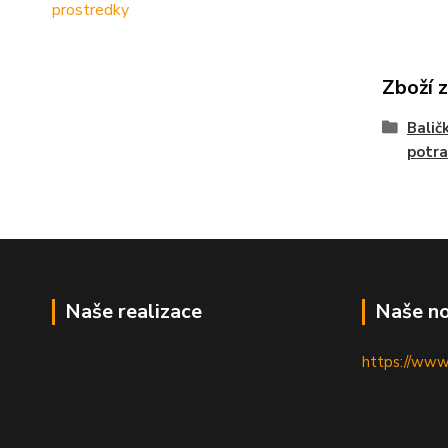
prostredky
Zboží 
Balič
potra
Naše realizace
Naše no
https://www