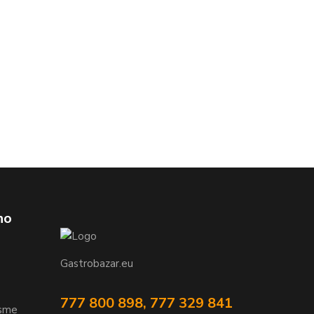
ho
Gastrobazar.eu
777 800 898, 777 329 841
jsme