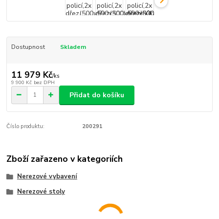
Dostupnost
Skladem
11 979 Kč
/
ks
9 900 Kč
bez DPH
Přidat do košíku
Číslo produktu:
200291
Zboží zařazeno v kategoriích
Nerezové vybavení
Nerezové stoly