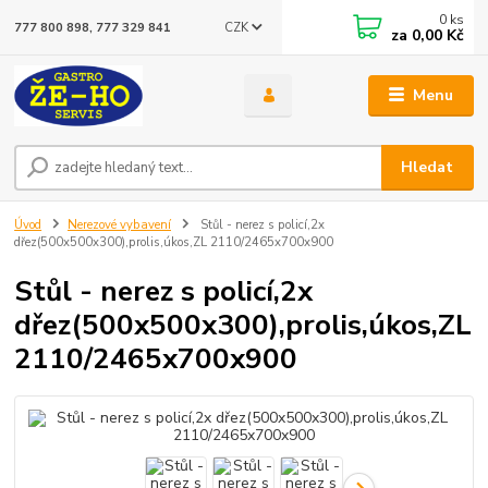
0
ks
CZK
777 800 898, 777 329 841
za
0,00 Kč
Menu
Hledat
Úvod
Nerezové vybavení
Stůl - nerez s policí,2x
dřez(500x500x300),prolis,úkos,ZL 2110/2465x700x900
Stůl - nerez s policí,2x
dřez(500x500x300),prolis,úkos,ZL
2110/2465x700x900