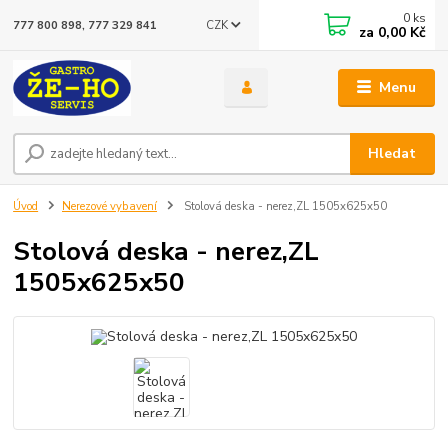
0
ks
CZK
777 800 898, 777 329 841
za
0,00 Kč
Menu
Hledat
Úvod
Nerezové vybavení
Stolová deska - nerez,ZL 1505x625x50
Stolová deska - nerez,ZL
1505x625x50