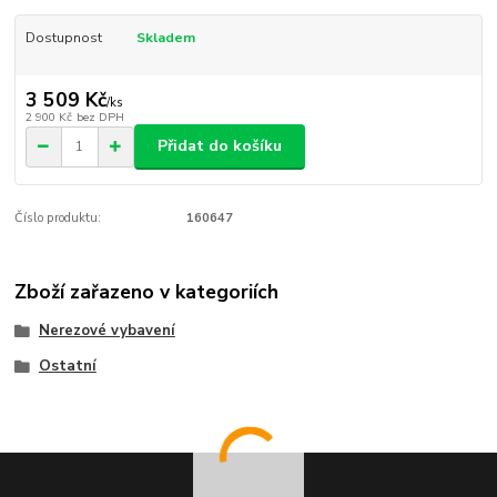
Dostupnost
Skladem
3 509 Kč
/
ks
2 900 Kč
bez DPH
Přidat do košíku
Číslo produktu:
160647
Zboží zařazeno v kategoriích
Nerezové vybavení
Ostatní