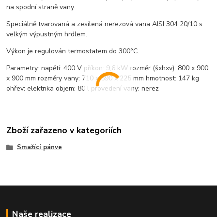
na spodní straně vany.
Speciálně tvarovaná a zesílená nerezová vana AISI 304 20/10 s
velkým výpustným hrdlem.
Výkon je regulován termostatem do 300°C.
Parametry: napětí: 400 V příkon: 9,6 kW rozměr (šxhxv): 800 x 900
x 900 mm rozměry vany: 710 x 590 x 225 mm hmotnost: 147 kg
ohřev: elektrika objem: 80 l provedení vany: nerez
Zboží zařazeno v kategoriích
Smažící pánve
Naše realizace