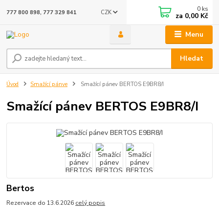
0
ks
CZK
777 800 898, 777 329 841
za
0,00 Kč
Menu
Hledat
Úvod
Smažící pánve
Smažící pánev BERTOS E9BR8/I
Smažící pánev BERTOS E9BR8/I
Bertos
Rezervace do 13.6.2026
celý popis