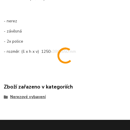
- nerez
- závěsná
- 2x police
- rozměr: (š x h x v) 1250x380x650 mm
Zboží zařazeno v kategoriích
Nerezové vybavení