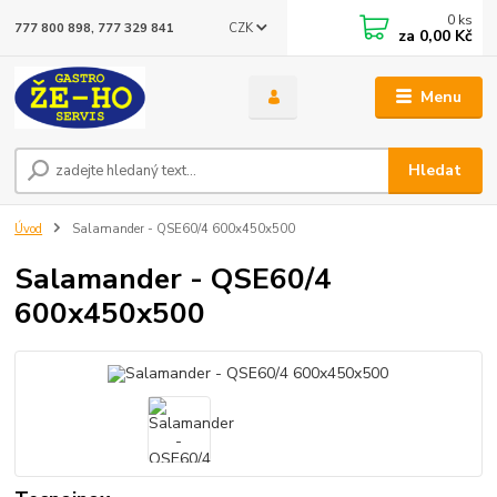
0
ks
CZK
777 800 898, 777 329 841
za
0,00 Kč
Menu
Hledat
Úvod
Salamander - QSE60/4 600x450x500
Salamander - QSE60/4
600x450x500