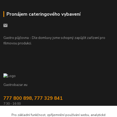
Pronájem cateringového vybavení
Gastro půjčovna - Dle domluvy jsme schopný zapůjčit zařízení pro
filmovou produkci.
Gastrobazar.eu
777 800 898, 777 329 841
7:30 - 16:00
gastrozeho@gastrozeho.cz
Pro základní funkčnost, zpříjemnění používání webu, analytické