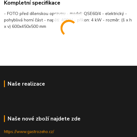
Kompletní specifikace
- FOTO před dílenskou opravou - model: QSE60/4 - elektrický -
pohyblivá horní část - napětí: 400 V - příkon: 4 kW - rozměr: (š x h
x v) 600x450x500 mm
Naše realizace
Naše nové zboží najdete zde
https://www.gastrozeho.cz/