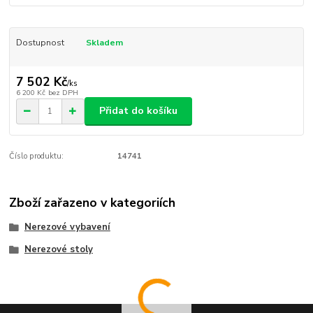
Dostupnost
Skladem
7 502 Kč
/
ks
6 200 Kč
bez DPH
Přidat do košíku
Číslo produktu:
14741
Zboží zařazeno v kategoriích
Nerezové vybavení
Nerezové stoly