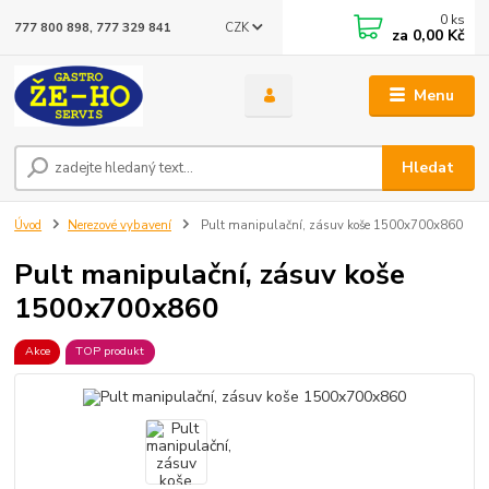
0
ks
CZK
777 800 898, 777 329 841
za
0,00 Kč
Menu
Hledat
Úvod
Nerezové vybavení
Pult manipulační, zásuv koše 1500x700x860
Pult manipulační, zásuv koše
1500x700x860
Akce
TOP produkt