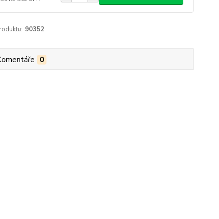
roduktu:
90352
Komentáře
0