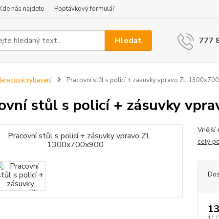
Kde nás najdete
Poptávkový formulář
Hledat
777 
erezové vybavení
Pracovní stůl s policí + zásuvky vpravo ZL 1300x70
ovní stůl s policí + zásuvky vp
Vnější
celý p
Dos
13
11 