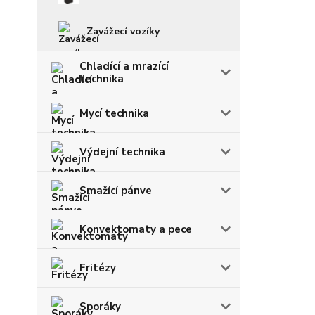
Zavážecí vozíky
Chladící a mrazící
technika
Mycí technika
Výdejní technika
Smažící pánve
Konvektomaty a pece
Fritézy
Sporáky