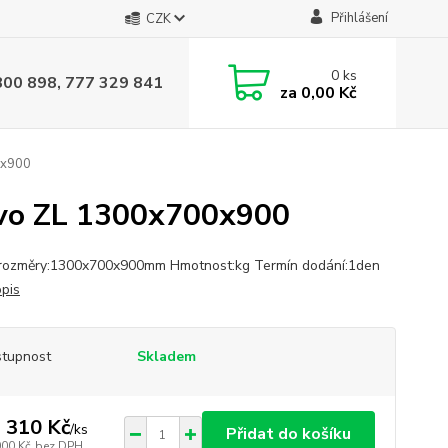
Přihlášení
CZK
0
ks
800 898, 777 329 841
za
0,00 Kč
0x900
ravo ZL 1300x700x900
 rozměry:1300x700x900mm Hmotnost:kg Termín dodání:1den
opis
tupnost
Skladem
 310 Kč
/
ks
Přidat do košíku
000 Kč
bez DPH