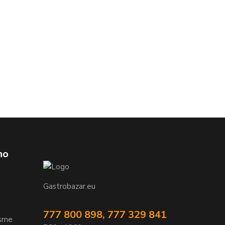
ho
Gastrobazar.eu
777 800 898, 777 329 841
jsme