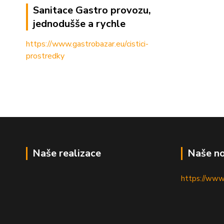
Sanitace Gastro provozu,
jednodušše a rychle
https://www.gastrobazar.eu/cistici-
prostredky
Naše realizace
Naše no
https://www