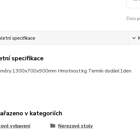
Číslo p
etní specifikace
tní specifikace
ozměry:1300x700x900mm Hmotnost:kg Termín dodání:1den
zařazeno v kategoriích
ové vybavení
Nerezové stoly