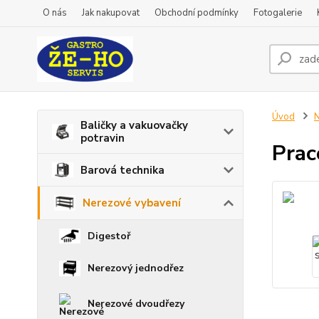
O nás
Jak nakupovat
Obchodní podmínky
Fotogalerie
Úvod
N
Baličky a vakuovačky
potravin
Prac
Barová technika
Nerezové vybavení
Digestoř
Nerezový jednodřez
Nerezové dvoudřezy