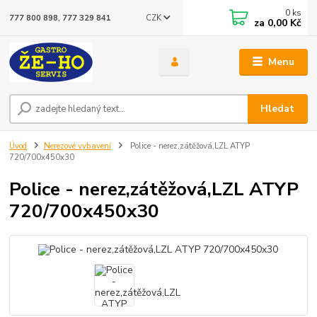
0
ks
CZK
777 800 898, 777 329 841
za
0,00 Kč
Menu
Hledat
Úvod
Nerezové vybavení
Police - nerez,zátěžová,LZL ATYP
720/700x450x30
Police - nerez,zátěžová,LZL ATYP
720/700x450x30