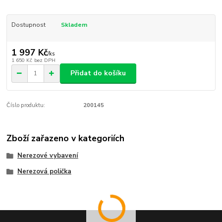
Dostupnost
Skladem
1 997 Kč
/
ks
1 650 Kč
bez DPH
Přidat do košíku
Číslo produktu:
200145
Zboží zařazeno v kategoriích
Nerezové vybavení
Nerezová polička