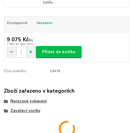
Dostupnost
Skladem
9 075 Kč
/
ks
7 500 Kč
bez DPH
Přidat do košíku
Číslo produktu:
13478
Zboží zařazeno v kategoriích
Nerezové vybavení
Zavážecí vozíky