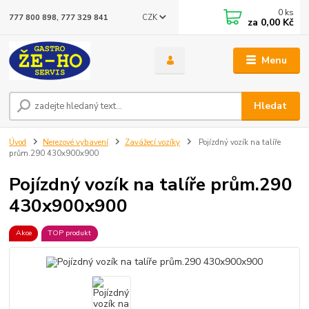
0
ks
CZK
777 800 898, 777 329 841
za
0,00 Kč
Menu
Hledat
Úvod
Nerezové vybavení
Zavážecí vozíky
Pojízdný vozík na talíře
prům.290 430x900x900
Pojízdný vozík na talíře prům.290
430x900x900
Akce
TOP produkt