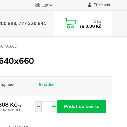
Přihlášení
CZK
0
ks
800 898, 777 329 841
za
0,00 Kč
0x640x660
x640x660
tupnost
Skladem
808 Kč
/
ks
Přidat do košíku
00 Kč
bez DPH