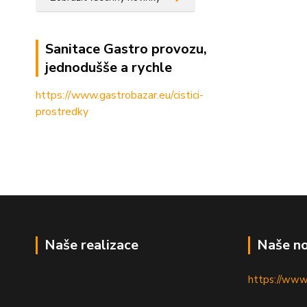
Sanitace Gastro provozu,
jednodušše a rychle
https://www.gastrobazar.eu/cistici-
prostredky
Naše realizace
Naše no
https://www