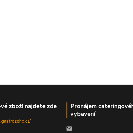
vé zboží najdete zde
Pronájem cateringové
vybavení
.gastrozeho.cz/