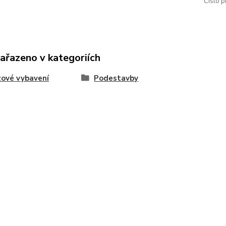
Číslo p
zařazeno v kategoriích
ové vybavení
Podestavby