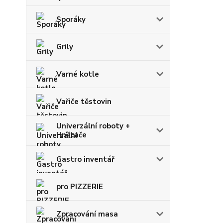
Sporáky
Grily
Varné kotle
Vařiče těstovin
Univerzální roboty +
Hnětače
Gastro inventář
pro PIZZERIE
Zpracování masa