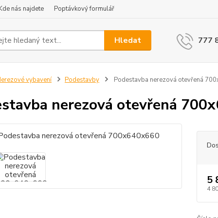
Kde nás najdete
Poptávkový formulář
Hledat
777 
erezové vybavení
Podestavby
Podestavba nerezová otevřená 70
stavba nerezová otevřená 700
Dos
5 
4 8