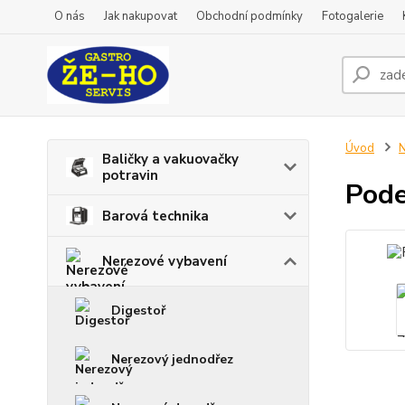
O nás
Jak nakupovat
Obchodní podmínky
Fotogalerie
Úvod
N
Baličky a vakuovačky
potravin
Pode
Barová technika
Nerezové vybavení
Digestoř
Nerezový jednodřez