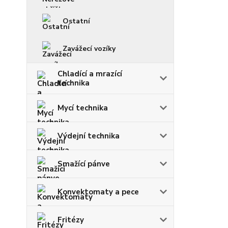
Ostatní
Zavážecí vozíky
Chladící a mrazící
technika
Mycí technika
Výdejní technika
Smažící pánve
Konvektomaty a pece
Fritézy