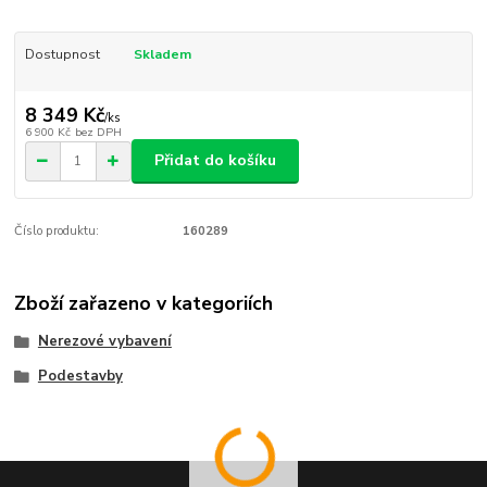
Dostupnost
Skladem
8 349 Kč
/
ks
6 900 Kč
bez DPH
Přidat do košíku
Číslo produktu:
160289
Zboží zařazeno v kategoriích
Nerezové vybavení
Podestavby