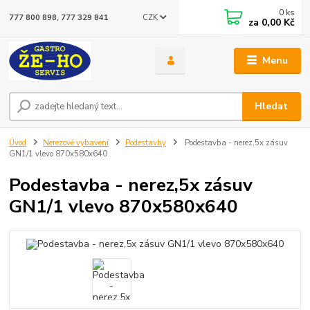
0
ks
CZK
777 800 898, 777 329 841
za
0,00 Kč
Menu
Hledat
Úvod
Nerezové vybavení
Podestavby
Podestavba - nerez,5x zásuv
GN1/1 vlevo 870x580x640
Podestavba - nerez,5x zásuv
GN1/1 vlevo 870x580x640