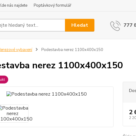
Kde nás najdete
Poptávkový formulář
Hledat
777 
erezové vybavení
Podestavba nerez 1100x400x150
stavba nerez 1100x400x150
ukt
Dos
2 
2 2