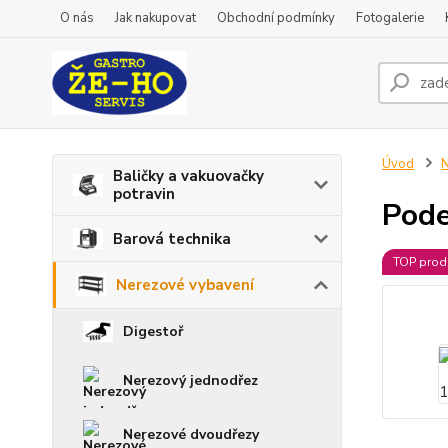
O nás
Jak nakupovat
Obchodní podmínky
Fotogalerie
Úvod
N
Baličky a vakuovačky
potravin
Pode
Barová technika
TOP prod
Nerezové vybavení
Digestoř
Nerezový jednodřez
Nerezové dvoudřezy