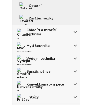
Ostatní
Zavážecí vozíky
Chladící a mrazící
technika
Mycí technika
Výdejní technika
Smažící pánve
Konvektomaty a pece
Fritézy