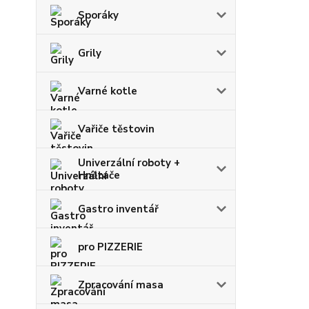
Sporáky
Grily
Varné kotle
Vařiče těstovin
Univerzální roboty +
Hnětače
Gastro inventář
pro PIZZERIE
Zpracování masa