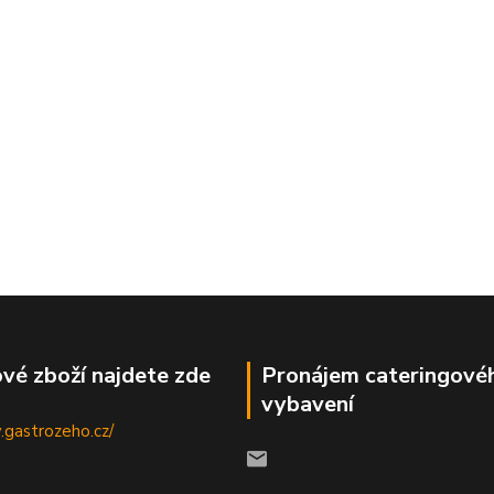
vé zboží najdete zde
Pronájem cateringové
vybavení
.gastrozeho.cz/