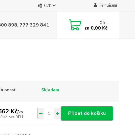
Přihlášení
CZK
0
ks
800 898, 777 329 841
za
0,00 Kč
tupnost
Skladem
662 Kč
/
ks
Přidat do košíku
00 Kč
bez DPH