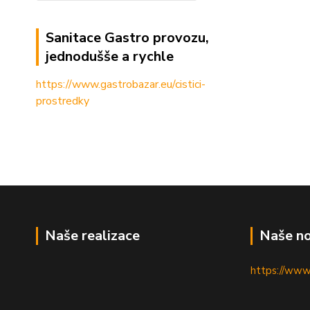
Sanitace Gastro provozu,
jednodušše a rychle
https://www.gastrobazar.eu/cistici-
prostredky
Naše realizace
Naše no
https://www