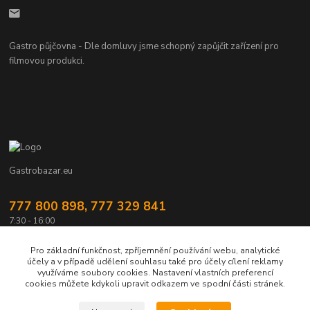
Gastro půjčovna - Dle domluvy jsme schopný zapůjčit zařízení pro
filmovou produkci.
Gastrobazar.eu
777 800 898, 777 329 841
7:30 - 16:00
gastrozeho@gastrozeho.cz
Pro základní funkčnost, zpříjemnění používání webu, analytické
účely a v případě udělení souhlasu také pro účely cílení reklamy
využíváme soubory cookies. Nastavení vlastních preferencí
cookies můžete kdykoli upravit odkazem ve spodní části stránek.