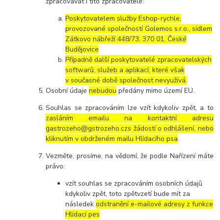
zpracovávat i tito zpracovatelé:
Poskytovatelem služby Eshop-rychle,
provozované společností Golemos s.r.o., sídlem
Zátkovo nábřeží 448/73, 370 01, České
Budějovice
Případně další poskytovatelé zpracovatelských
softwarů, služeb a aplikací, které však
v současné době společnost nevyužívá.
Osobní údaje
nebudou
předány mimo území EU.
Souhlas se zpracováním lze vzít kdykoliv zpět, a to
zasláním emailu na kontaktní adresu
gastrozeho@gstrozeho.czs žádostí o odhlášení, nebo
kliknutím v obdrženém mailu Hlídacího psa
.
Vezměte, prosíme, na vědomí, že podle Nařízení máte
právo:
vzít souhlas se zpracováním osobních údajů
kdykoliv zpět, toto zpětvzetí bude mít za
následek
odstranění e-mailové adresy z funkce
Hlídací pes