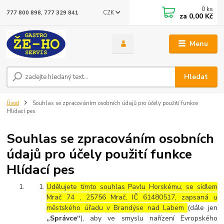
0
ks
CZK
777 800 898, 777 329 841
za
0,00 Kč
Menu
Hledat
Úvod
Souhlas se zpracováním osobních údajů pro účely použití funkce
Hlídací pes
Souhlas se zpracováním osobních
údajů pro účely použití funkce
Hlídací pes
Udělujete tímto souhlas Pavlu Horskému, se sídlem
Mrač 74 , 25756 Mrač
, IČ 61480517, zapsaná u
městského úřadu v Brandýse nad Labem
(dále jen
„Správce“
), aby ve smyslu nařízení Evropského