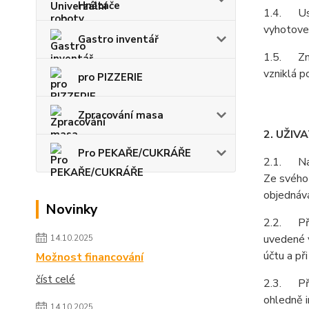
Hnětače
1.4. Ust
vyhotoven
Gastro inventář
1.5. Zně
vzniklá p
pro PIZZERIE
Zpracování masa
2. UŽIV
Pro PEKAŘE/CUKRÁŘE
2.1. Na z
Ze svého 
objednává
Novinky
2.2. Při 
uvedené v
14.10.2025
účtu a př
Možnost financování
číst celé
2.3. Pří
ohledně i
14.10.2025