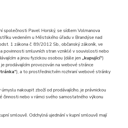
ní společnosti Pavel Horský, se sídlem Volmanova
ejstříku vedeném u Městského úřadu v Brandýse nad
odst. 1 zákona č. 89/2012 Sb., občanský zákoník, ve
a povinnosti smluvních stran vzniklé v souvislosti nebo
ávajícím a jinou fyzickou osobou (dále jen
„kupující“
)
d je prodávajícím provozován na webové stránce
tránka“
), a to prostřednictvím rozhraní webové stránky
myslu nakoupit zboží od prodávajícího, je právnickou
ské činnosti nebo v rámci svého samostatného výkonu
pní smlouvě. Odchylná ujednání v kupní smlouvě mají