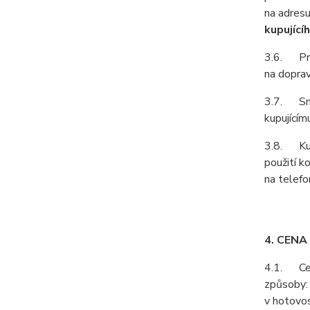
na adresu
kupující
3.6. Prod
na doprav
3.7. Smlu
kupujícím
3.8. Kupu
použití k
na telefo
4. CENA
4.1. Cenu
způsoby:
v hotovos