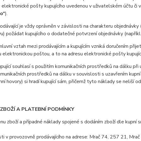
 elektronické pošty kupujícího uvedenou v uživatelském účtu či 
ho“
).
ávající je vždy oprávněn v závislosti na charakteru objednávky 
u) požádat kupujícího o dodatečné potvrzení objednávky (napříkla
vní vztah mezi prodávajícím a kupujícím vzniká doručením přijetí
u elektronickou poštou, a to na adresu elektronické pošty kupujíc
jící souhlasí s použitím komunikačních prostředků na dálku při u
omunikačních prostředků na dálku v souvislosti s uzavřením kupní
nní hovory) si hradí kupující sám, přičemž tyto náklady se neliší o
 ZBOŽÍ A PLATEBNÍ PODMÍNKY
 zboží a případné náklady spojené s dodáním zboží dle kupní sml
ti v provozovně prodávajícího na adrese: Mrač 74, 257 21, Mrač