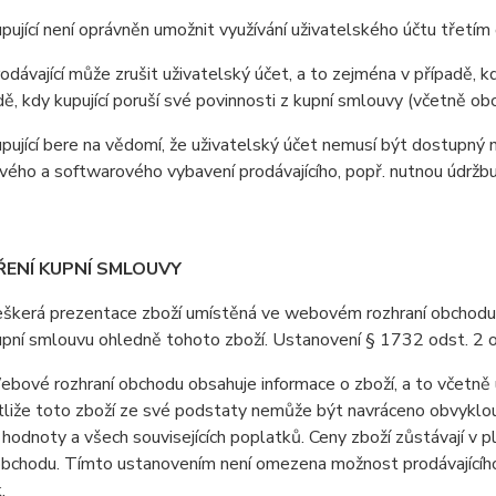
jící není oprávněn umožnit využívání uživatelského účtu třetí
ávající může zrušit uživatelský účet, a to zejména v případě, kdy
adě, kdy kupující poruší své povinnosti z kupní smlouvy (včetně o
jící bere na vědomí, že uživatelský účet nemusí být dostupný 
ého a softwarového vybavení prodávajícího, popř. nutnou údržb
ŘENÍ KUPNÍ SMLOUVY
erá prezentace zboží umístěná ve webovém rozhraní obchodu je 
upní smlouvu ohledně tohoto zboží. Ustanovení § 1732 odst. 2 
vé rozhraní obchodu obsahuje informace o zboží, a to včetně u
stliže toto zboží ze své podstaty nemůže být navráceno obvyklo
 hodnoty a všech souvisejících poplatků. Ceny zboží zůstávají v
obchodu. Tímto ustanovením není omezena možnost prodávajícího 
.