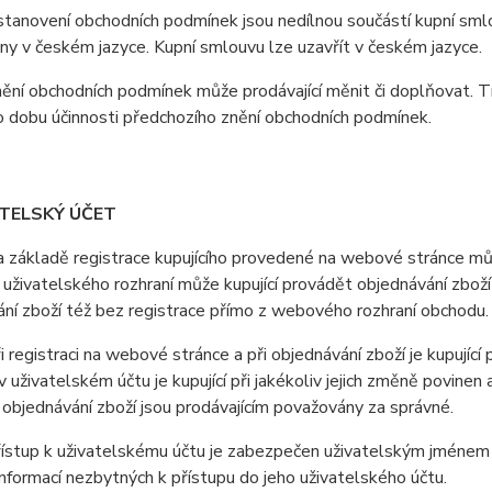
anovení obchodních podmínek jsou nedílnou součástí kupní smlo
y v českém jazyce. Kupní smlouvu lze uzavřít v českém jazyce.
ní obchodních podmínek může prodávající měnit či doplňovat. T
o dobu účinnosti předchozího znění obchodních podmínek.
ATELSKÝ ÚČET
ákladě registrace kupujícího provedené na webové stránce může
uživatelského rozhraní může kupující provádět objednávání zboží
ní zboží též bez registrace přímo z webového rozhraní obchodu.
registraci na webové stránce a při objednávání zboží je kupující
 uživatelském účtu je kupující při jakékoliv jejich změně povine
i objednávání zboží jsou prodávajícím považovány za správné.
stup k uživatelskému účtu je zabezpečen uživatelským jménem a 
nformací nezbytných k přístupu do jeho uživatelského účtu.