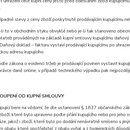
 uhrazení celé kupní ceny ještě před odesláním zboží kupujícím
.
padné slevy z ceny zboží poskytnuté prodávajícím kupujícímu n
i to v obchodním styku obvyklé nebo je-li tak stanoveno obecně 
lateb prováděných na základě kupní smlouvy kupujícímu daňový d
Daňový doklad – fakturu vystaví prodávající kupujícímu po uhrazen
ckou adresu kupujícího.
e zákona o evidenci tržeb je prodávající povinen vystavit kupuj
právce daně online; v případě technického výpadku pak nejpozději
TOUPENÍ OD KUPNÍ SMLOUVY
jící bere na vědomí, že dle ustanovení § 1837 občanského záko
boží, které bylo upraveno podle přání kupujícího nebo pro jeho 
áze, jakož i zboží, které bylo po dodání nenávratně smíseno s ji
 obalu, které spotřebitel z obalu vyňal a z hygienických důvodů