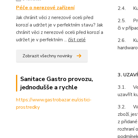
Péče o nerezové zařízení
2.4. Kupu
Jak chránit věci z nerezové oceli před
2.5. Prod
korozí a udržet je v perfektním stavu? Jak
či v příp
chránit věci z nerezové oceli před korozí a
udržet je v perfektním ...
číst celé
2.6. Kupu
hardwarov
Zobrazit všechny novinky
3. UZAV
Sanitace Gastro provozu,
jednodušše a rychle
3.1. Vešk
uzavřít k
https://www.gastrobazar.eu/cistici-
3.2. Webo
prostredky
zboží, je
z přidané
rozhraní 
podmínek