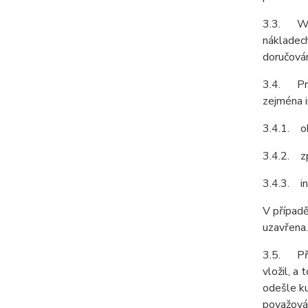
3.3. Web
nákladech
doručován
3.4. Pro
zejména i
3.4.1. ob
3.4.2. z
3.4.3. in
V případě
uzavřena.
3.5. Před
vložil, a
odešle ku
považován