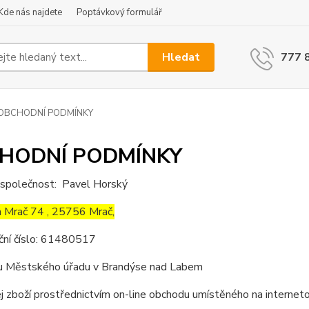
Kde nás najdete
Poptávkový formulář
Hledat
777 
OBCHODNÍ PODMÍNKY
HODNÍ PODMÍNKY
 společnost: Pavel Horský
m
Mrač 74 , 25756 Mrač,
ační číslo: 61480517
u Městského úřadu v Brandýse nad Labem
ej zboží prostřednictvím on-line obchodu umístěného na intern