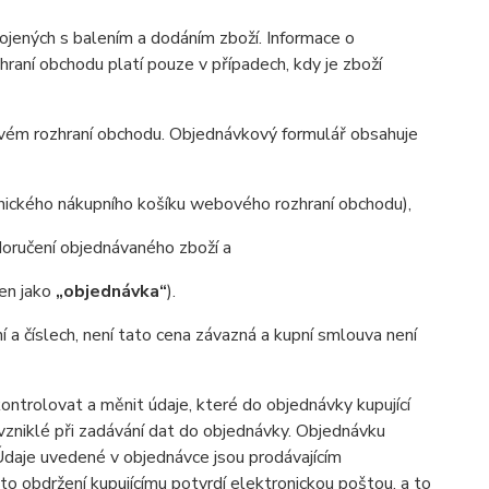
ených s balením a dodáním zboží. Informace o
aní obchodu platí pouze v případech, kdy je zboží
ovém rozhraní obchodu. Objednávkový formulář obsahuje
onického nákupního košíku webového rozhraní obchodu),
oručení objednávaného zboží a
jen jako
„objednávka“
).
ní a číslech, není tato cena závazná a kupní smlouva není
trolovat a měnit údaje, které do objednávky kupující
 vzniklé při zadávání dat do objednávky. Objednávku
 Údaje uvedené v objednávce jsou prodávajícím
o obdržení kupujícímu potvrdí elektronickou poštou, a to