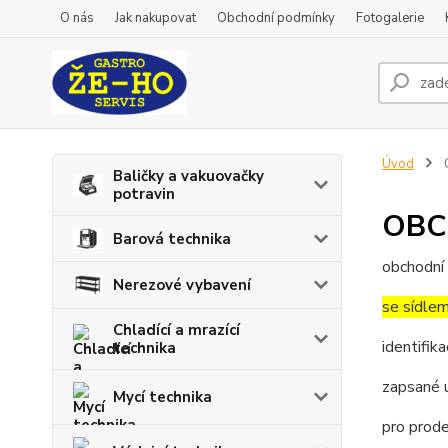
O nás
Jak nakupovat
Obchodní podmínky
Fotogalerie
Úvod
Baličky a vakuovačky
potravin
OBC
Barová technika
obchodní
Nerezové vybavení
se sídle
Chladící a mrazící
identifik
technika
zapsané 
Mycí technika
pro prod