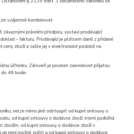
u. Ustanovení § 2119 odst. 1 občanského zákoníku se
elze vzájemně kombinovat.
závaznými právními předpisy, vystaví prodávající
oklad – fakturu. Prodávající je plátcem daně z přidané
í ceny zboží a zašle jej v elektronické podobě na
ícímu účtenku. Zároveň je povinen zaevidovat přijatou
 do 48 hodin.
níku, nelze mimo jiné odstoupit od kupní smlouvy o
osobu, od kupní smlouvy o dodávce zboží, které podléhá
ným zbožím, od kupní smlouvy o dodávce zboží v
 jej není možné vrátit a od kupní smlouvy o dodávce