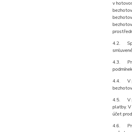
v hotovos
bezhotov
bezhotov
bezhotov
prostředn
4.2. Spol
smluvené 
4.3. Prod
podmínek 
4.4. V př
bezhotovo
4.5. V př
platby. V
účet prod
4.6. Prod