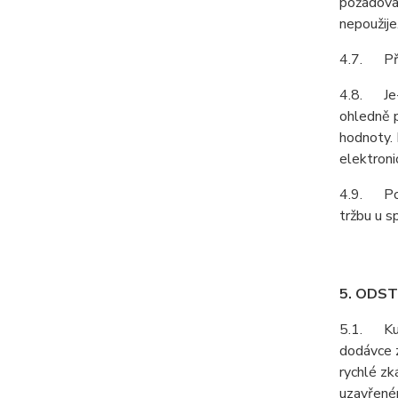
požadovat
nepoužije
4.7. Pří
4.8. Je-l
ohledně p
hodnoty. 
elektroni
4.9. Podl
tržbu u s
5. ODS
5.1. Kupu
dodávce z
rychlé zk
uzavřeném