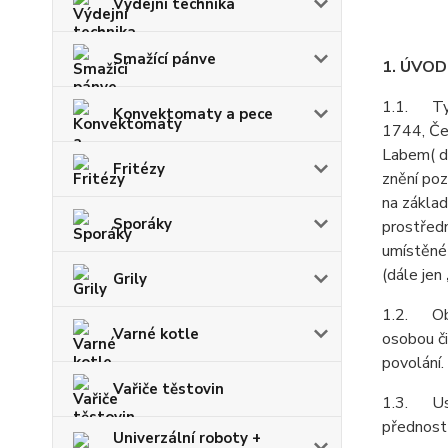
Výdejní technika
Smažící pánve
1. ÚVO
1.1. Tyt
Konvektomaty a pece
1744, Čel
Labem( d
Fritézy
znění poz
na základ
Sporáky
prostředn
umístěné
(dále jen
Grily
1.2. Obch
Varné kotle
osobou či
povolání.
Vařiče těstovin
1.3. Ust
přednost
Univerzální roboty +