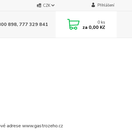
Přihlášení
CZK
0
ks
800 898, 777 329 841
za
0,00 Kč
etové adrese www.gastrozeho.cz