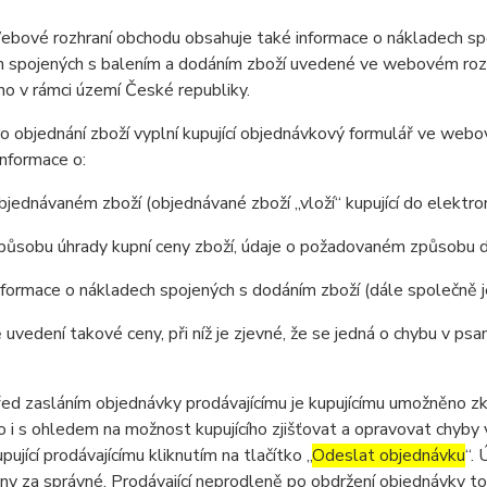
ové rozhraní obchodu obsahuje také informace o nákladech spoj
 spojených s balením a dodáním zboží uvedené ve webovém rozhr
o v rámci území České republiky.
 objednání zboží vyplní kupující objednávkový formulář ve web
nformace o:
jednávaném zboží (objednávané zboží „vloží“ kupující do elektr
působu úhrady kupní ceny zboží, údaje o požadovaném způsobu d
formace o nákladech spojených s dodáním zboží (dále společně 
 uvedení takové ceny, při níž je zjevné, že se jedná o chybu v psa
 zasláním objednávky prodávajícímu je kupujícímu umožněno zkon
 to i s ohledem na možnost kupujícího zjišťovat a opravovat chyby
pující prodávajícímu kliknutím na tlačítko „
Odeslat objednávku
“.
y za správné. Prodávající neprodleně po obdržení objednávky tot