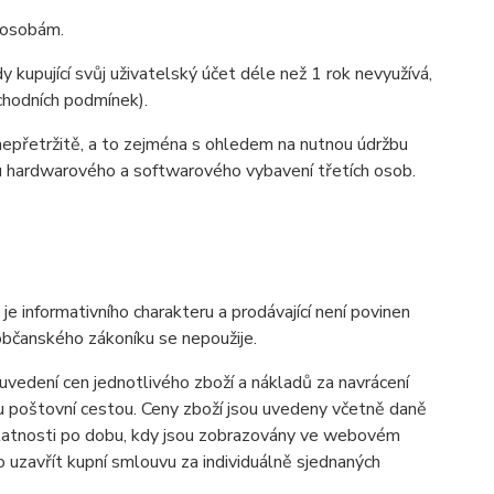
m osobám.
 kupující svůj uživatelský účet déle než 1 rok nevyužívá,
bchodních podmínek).
nepřetržitě, a to zejména s ohledem na nutnou údržbu
u hardwarového a softwarového vybavení třetích osob.
informativního charakteru a prodávající není povinen
občanského zákoníku se nepoužije.
vedení cen jednotlivého zboží a nákladů za navrácení
u poštovní cestou. Ceny zboží jsou uvedeny včetně daně
 platnosti po dobu, kdy jsou zobrazovány ve webovém
uzavřít kupní smlouvu za individuálně sjednaných