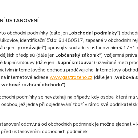
DNÍ USTANOVENÍ
o obchodní podmínky (dále jen
„obchodní podmínky“
) obchod
ákovice, identifikační číslo: 61480517, zapsané v obchodním r
ále jen
„prodávající“
) upravují v souladu s ustanovením § 1751 
dějších předpisů (dále jen
„občanský zákoník“
) vzájemná práva 
ě kupní smlouvy (dále jen
„kupní smlouva“
) uzavírané mezi prod
ictvím internetového obchodu prodávajícího. Internetový obcho
 na internetové adrese
www.gastrozeho.cz
(dále jen
„webová s
„webové rozhraní obchodu“
).
odní podmínky se nevztahují na případy, kdy osoba, která má v ú
 osobou, jež jedná při objednávání zboží v rámci své podnikatel
anovení odchylná od obchodních podmínek je možné sjednat v ku
 před ustanoveními obchodních podmínek.