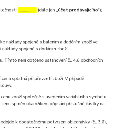
olečnosti
………………
(dále jen
„účet prodávajícího“
);
aké náklady spojené s balením a dodáním zboží ve
 i náklady spojené s dodáním zboží.
u. Tímto není dotčeno ustanovení čl. 4.6 obchodních
 cena splatná při převzetí zboží. V případě
louvy.
 cenu zboží společně s uvedením variabilního symbolu
í cenu splněn okamžikem připsání příslušné částky na
 nedojde k dodatečnému potvrzení objednávky (čl. 3.6),