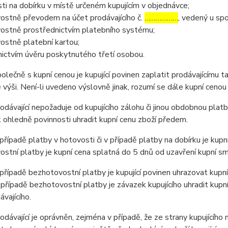
ti na dobírku v místě určeném kupujícím v objednávce;
ostně převodem na účet prodávajícího č.
………………
, vedený u sp
ostně prostřednictvím platebního systému;
ostně platební kartou;
ictvím úvěru poskytnutého třetí osobou.
ečně s kupní cenou je kupující povinen zaplatit prodávajícímu t
výši. Není-li uvedeno výslovně jinak, rozumí se dále kupní cenou
ávající nepožaduje od kupujícího zálohu či jinou obdobnou platb
ohledně povinnosti uhradit kupní cenu zboží předem.
ípadě platby v hotovosti či v případě platby na dobírku je kupní
stní platby je kupní cena splatná do 5 dnů od uzavření kupní sm
ípadě bezhotovostní platby je kupující povinen uhrazovat kupní
 případě bezhotovostní platby je závazek kupujícího uhradit kupn
ávajícího.
ávající je oprávněn, zejména v případě, že ze strany kupujícího