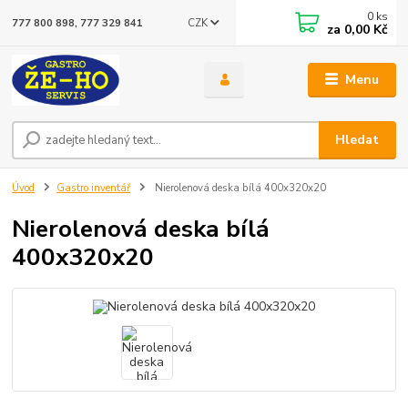
0
ks
CZK
777 800 898, 777 329 841
za
0,00 Kč
Menu
Hledat
Úvod
Gastro inventář
Nierolenová deska bílá 400x320x20
Nierolenová deska bílá
400x320x20