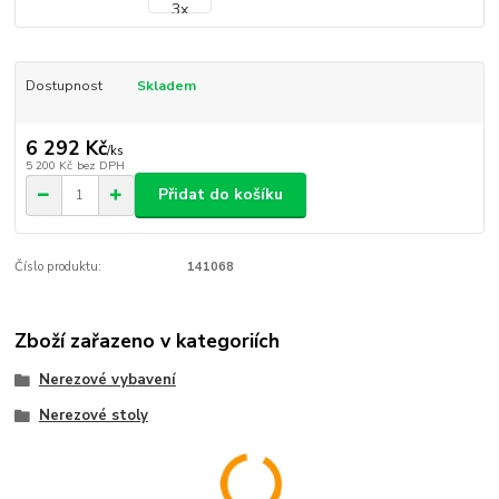
Dostupnost
Skladem
6 292 Kč
/
ks
5 200 Kč
bez DPH
Přidat do košíku
Číslo produktu:
141068
Zboží zařazeno v kategoriích
Nerezové vybavení
Nerezové stoly