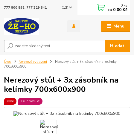
0
ks
CZK
777 800 898, 777 329 841
za
0,00 Kč
Menu
Hledat
Úvod
Nerezové vybavení
Nerezový stůl + 3x zásobník na kelímky
700x600x900
Nerezový stůl + 3x zásobník na
kelímky 700x600x900
Akce
TOP produkt