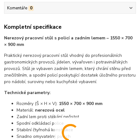
Komentáře
0
Kompletní specifikace
Nerezový pracovní stůl s policí a zadním lemem – 1550 × 700
× 900 mm
Praktický nerezový pracovní stůl vhodný do profesionálních
gastronomických provozů, jídelen, vývařoven i potravinářských
provozů. Stůl je vybaven zadním lemem, který chrání stěnu před
znečištěním, a spodní policí poskytující dostatek úložného prostoru
pro nádobí, suroviny nebo kuchyňské vybavení.
Technické parametry:
Rozměry (Š × H × V):
1550 × 700 × 900 mm
Materiál:
nerezová ocel
Zadní lem proti stékání nečistot
Spodní odkládací police
Stabilní čtyřnohá konstrukce
Snadno omyvatelný povrch