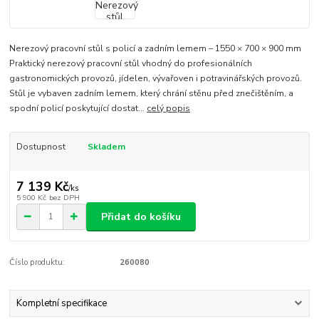
Nerezový pracovní stůl s policí a zadním lemem – 1550 × 700 × 900 mm
Praktický nerezový pracovní stůl vhodný do profesionálních
gastronomických provozů, jídelen, vývařoven i potravinářských provozů.
Stůl je vybaven zadním lemem, který chrání stěnu před znečištěním, a
spodní policí poskytující dostat...
celý popis
Dostupnost
Skladem
7 139 Kč
/
ks
5 900 Kč
bez DPH
Přidat do košíku
Číslo produktu:
260080
Kompletní specifikace