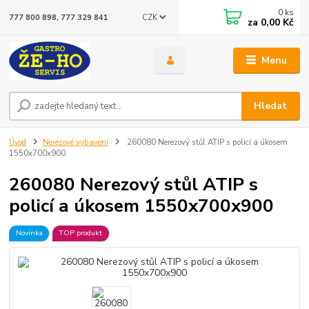
0
ks
CZK
777 800 898, 777 329 841
za
0,00 Kč
Menu
Hledat
Úvod
Nerezové vybavení
260080 Nerezový stůl ATIP s policí a úkosem
1550x700x900
260080 Nerezový stůl ATIP s
policí a úkosem 1550x700x900
Novinka
TOP produkt