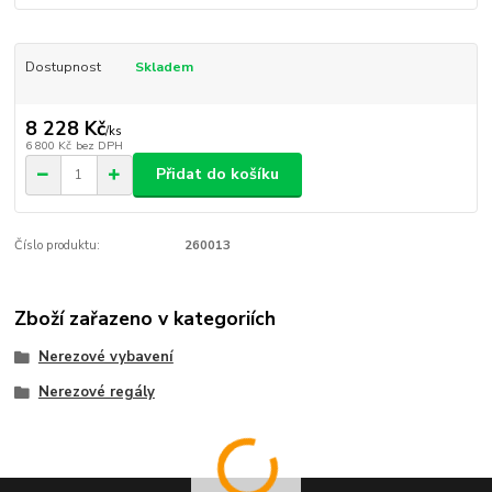
Dostupnost
Skladem
8 228 Kč
/
ks
6 800 Kč
bez DPH
Přidat do košíku
Číslo produktu:
260013
Zboží zařazeno v kategoriích
Nerezové vybavení
Nerezové regály