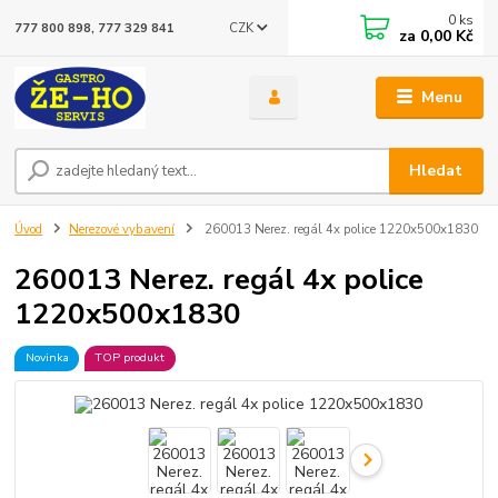
0
ks
CZK
777 800 898, 777 329 841
za
0,00 Kč
Menu
Hledat
Úvod
Nerezové vybavení
260013 Nerez. regál 4x police 1220x500x1830
260013 Nerez. regál 4x police
1220x500x1830
Novinka
TOP produkt