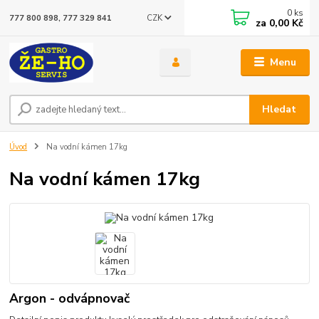
0
ks
CZK
777 800 898, 777 329 841
za
0,00 Kč
Menu
Hledat
Úvod
Na vodní kámen 17kg
Na vodní kámen 17kg
Argon - odvápnovač