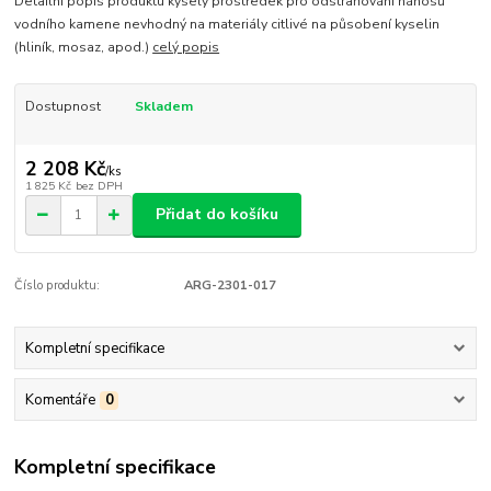
Detailní popis produktu kyselý prostředek pro odstraňování nánosů
vodního kamene nevhodný na materiály citlivé na působení kyselin
(hliník, mosaz, apod.)
celý popis
Dostupnost
Skladem
2 208 Kč
/
ks
1 825 Kč
bez DPH
Přidat do košíku
Číslo produktu:
ARG-2301-017
Kompletní specifikace
Komentáře
0
Kompletní specifikace