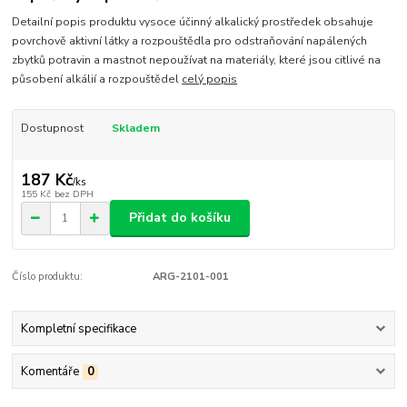
Detailní popis produktu vysoce účinný alkalický prostředek obsahuje
povrchově aktivní látky a rozpouštědla pro odstraňování napálených
zbytků potravin a mastnot nepoužívat na materiály, které jsou citlivé na
působení alkálií a rozpouštědel
celý popis
Dostupnost
Skladem
187 Kč
/
ks
155 Kč
bez DPH
Přidat do košíku
Číslo produktu:
ARG-2101-001
Kompletní specifikace
Komentáře
0