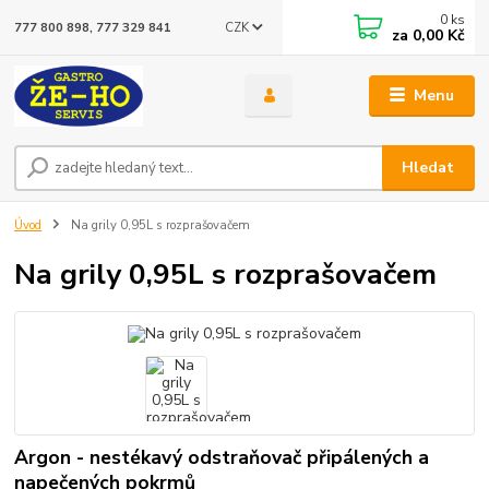
0
ks
CZK
777 800 898, 777 329 841
za
0,00 Kč
Menu
Hledat
Úvod
Na grily 0,95L s rozprašovačem
Na grily 0,95L s rozprašovačem
Argon - nestékavý odstraňovač připálených a
napečených pokrmů