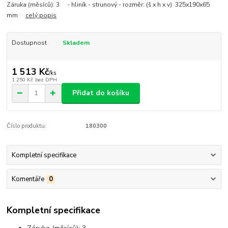
Záruka (měsíců): 3 - hliník - strunový - rozměr: (š x h x v) 325x190x65
mm
celý popis
Dostupnost
Skladem
1 513 Kč
/
ks
1 250 Kč
bez DPH
Přidat do košíku
Číslo produktu:
180300
Kompletní specifikace
Komentáře
0
Kompletní specifikace