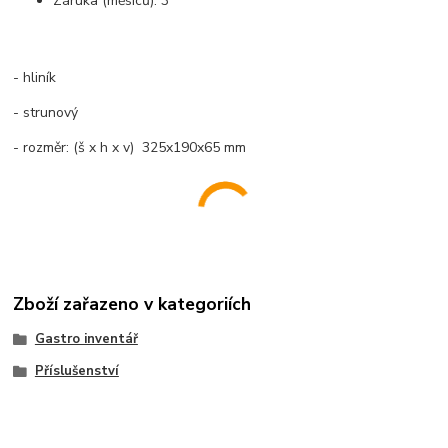
Záruka (měsíců):
3
- hliník
- strunový
- rozměr: (š x h x v) 325x190x65 mm
Zboží zařazeno v kategoriích
Gastro inventář
Příslušenství