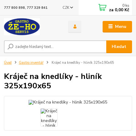
0
ks
CZK
777 800 898, 777 329 841
za
0,00 Kč
Menu
Hledat
Úvod
Gastro inventář
Kráječ na knedlíky - hliník 325x190x65
Kráječ na knedlíky - hliník
325x190x65