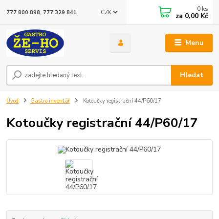
0
ks
CZK
777 800 898, 777 329 841
za
0,00 Kč
Menu
Hledat
Úvod
Gastro inventář
Kotoučky registrační 44/P60/17
Kotoučky registrační 44/P60/17