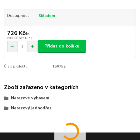
Dostupnost
Skladem
726 Kč
/
ks
600 Kč
bez DPH
Přidat do košíku
Číslo produktu:
150752
Zboží zařazeno v kategoriích
Nerezové vybavení
Nerezový jednodřez