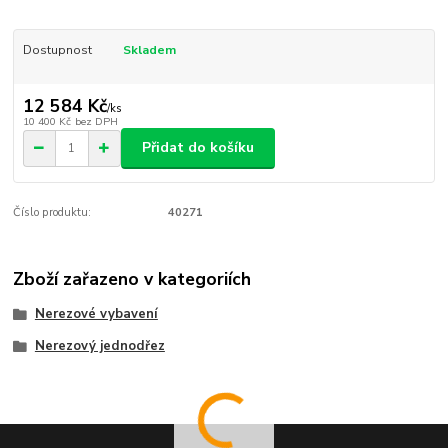
Dostupnost
Skladem
12 584 Kč
/
ks
10 400 Kč
bez DPH
Přidat do košíku
Číslo produktu:
40271
Zboží zařazeno v kategoriích
Nerezové vybavení
Nerezový jednodřez