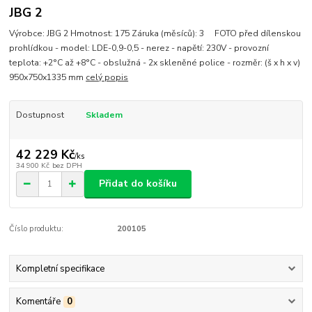
JBG 2
Výrobce: JBG 2 Hmotnost: 175 Záruka (měsíců): 3 FOTO před dílenskou
prohlídkou - model: LDE-0,9-0,5 - nerez - napětí: 230V - provozní
teplota: +2°C až +8°C - obslužná - 2x skleněné police - rozměr: (š x h x v)
950x750x1335 mm
celý popis
Dostupnost
Skladem
42 229 Kč
/
ks
34 900 Kč
bez DPH
Přidat do košíku
Číslo produktu:
200105
Kompletní specifikace
Komentáře
0