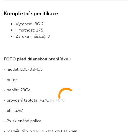
Kompletní specifikace
Výrobce:
JBG 2
Hmotnost:
175
Záruka (měsíců):
3
FOTO před dílenskou prohlídkou
- model: LDE-0,9-0,5
- nerez
- napětí: 230V
- provozní teplota: +2°C až +8°C
- obslužná
- 2x skleněné police
- rozměr: (š x h x v) 950x750x1335 mm