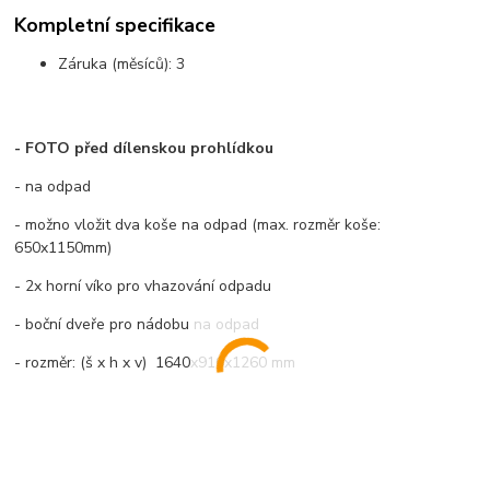
Kompletní specifikace
Záruka (měsíců):
3
- FOTO před dílenskou prohlídkou
- na odpad
- možno vložit dva koše na odpad (max. rozměr koše:
650x1150mm)
- 2x horní víko pro vhazování odpadu
- boční dveře pro nádobu na odpad
- rozměr: (š x h x v) 1640x910x1260 mm