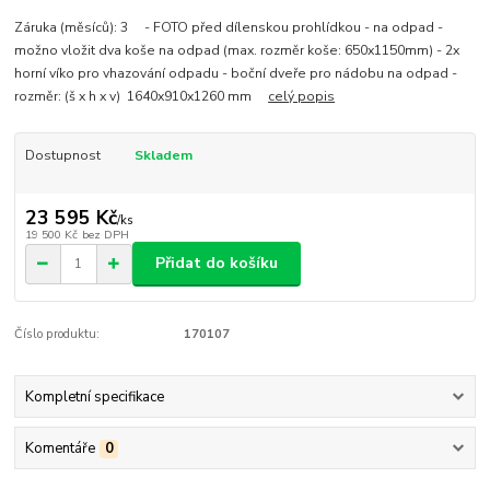
Záruka (měsíců): 3 - FOTO před dílenskou prohlídkou - na odpad -
možno vložit dva koše na odpad (max. rozměr koše: 650x1150mm) - 2x
horní víko pro vhazování odpadu - boční dveře pro nádobu na odpad -
rozměr: (š x h x v) 1640x910x1260 mm
celý popis
Dostupnost
Skladem
23 595 Kč
/
ks
19 500 Kč
bez DPH
Přidat do košíku
Číslo produktu:
170107
Kompletní specifikace
Komentáře
0