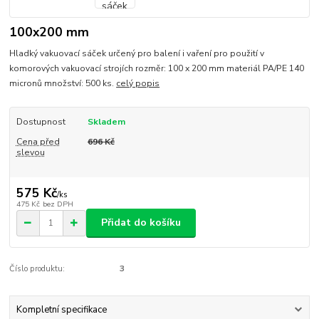
100x200 mm
Hladký vakuovací sáček určený pro balení i vaření pro použití v
komorových vakuovací strojích rozměr: 100 x 200 mm materiál PA/PE 140
micronů množství: 500 ks.
celý popis
Dostupnost
Skladem
Cena před
696 Kč
slevou
575 Kč
/
ks
475 Kč
bez DPH
Přidat do košíku
Číslo produktu:
3
Kompletní specifikace