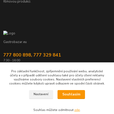
filmovou produkci.
Gastrobazar.eu
777 800 898, 777 329 841
7:30 - 16:00
gastrozeho@gastrozeho.cz
Pro základní funkčnost, zpříjemnění používání webu, analytické
účely a v případě udělení souhlasu také pro účely cílení reklamy
využíváme soubory cookies. Nastavení vlastních preferencí
cookies můžete kdykoli upravit odkazem ve spodní části stránek.
Souhlasím
Nastavení
Souhlas můžete odmítnout
zde
.
Vytvořeno na
Eshop-rychle.cz