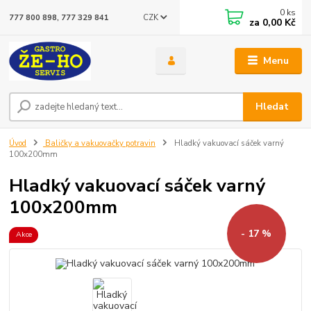
0
ks
CZK
777 800 898, 777 329 841
za
0,00 Kč
Menu
Hledat
Úvod
Baličky a vakuovačky potravin
Hladký vakuovací sáček varný
100x200mm
Hladký vakuovací sáček varný
100x200mm
- 17 %
Akce