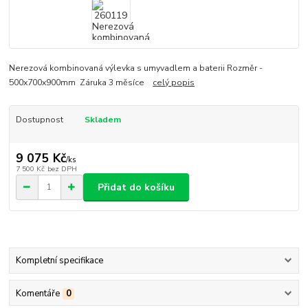
Nerezová kombinovaná výlevka s umyvadlem a baterii Rozměr -
500x700x900mm Záruka 3 měsíce
celý popis
Dostupnost
Skladem
9 075 Kč
/
ks
7 500 Kč
bez DPH
Přidat do košíku
Kompletní specifikace
Komentáře
0