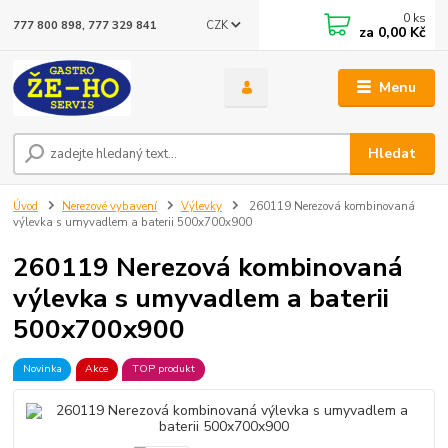
0
ks
CZK
777 800 898, 777 329 841
za
0,00 Kč
Menu
Hledat
Úvod
Nerezové vybavení
Výlevky
260119 Nerezová kombinovaná
výlevka s umyvadlem a baterii 500x700x900
260119 Nerezová kombinovaná
výlevka s umyvadlem a baterii
500x700x900
Novinka
Akce
TOP produkt