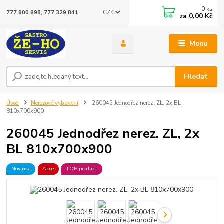
0
ks
CZK
777 800 898, 777 329 841
za
0,00 Kč
Menu
Hledat
Úvod
Nerezové vybavení
260045 Jednodřez nerez. ZL, 2x BL
810x700x900
260045 Jednodřez nerez. ZL, 2x
BL 810x700x900
Novinka
Akce
TOP produkt